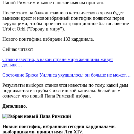
Папой Римским и какое папское имя им принято.
После этого на балкон главного католического храма будет
вынесен крест и новоизбранный понтифик появится перед
верующими, чтобы произнести традиционное благословение
Urbi et Orbi ("Городу и миру").
Нового понтифика избирали 133 кардинала.
Сейчас читают
Стало известно, в какой стране мира женщины живут
дольше…
Состояние Брюса Уиллиса ухудшилось: он больше не может…
Результаты выборов становятся известны по тому, какой дым
поднимается из трубы Сикстинской капеллы. Белый дым
означает, что новый Папа Римский избран.
Дополнено.
Новый понтифик, избранный сегодня кардиналами-
выборщиками, принял имя Лев XI
V.