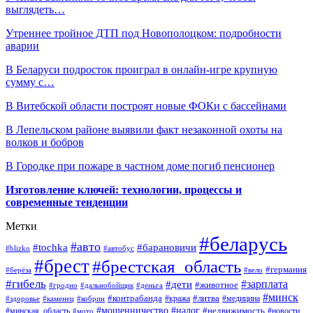
выглядеть…
Утреннее тройное ДТП под Новополоцком: подробности
аварии
В Беларуси подросток проиграл в онлайн-игре крупную
сумму с…
В Витебской области построят новые ФОКи с бассейнами
В Лепельском районе выявили факт незаконной охоты на
волков и бобров
В Городке при пожаре в частном доме погиб пенсионер
Изготовление ключей: технологии, процессы и
современные тенденции
Метки
#беларусь
#авто
#барановичи
#tochka
#blizko
#автобус
#брест
#брестская_область
#германия
#берёза
#вело
#гибель
#зарплата
#дети
#животное
#гродно
#дальнобойщик
#деньга
#минск
#контрабанда
#литва
#кража
#медицина
#здоровье
#каменец
#кобрин
#налог
#мошенничество
#недвижимость
#минская_область
#новости
#мото