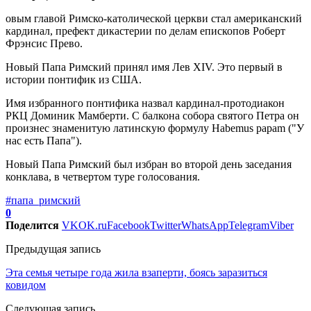
овым главой Римско-католической церкви стал американский
кардинал, префект дикастерии по делам епископов Роберт
Фрэнсис Прево.
Новый Папа Римский принял имя Лев XIV. Это первый в
истории понтифик из США.
Имя избранного понтифика назвал кардинал-протодиакон
РКЦ Доминик Мамберти. С балкона собора святого Петра он
произнес знаменитую латинскую формулу Habemus papam ("У
нас есть Папа").
Новый Папа Римский был избран во второй день заседания
конклава, в четвертом туре голосования.
#папа_римский
0
Поделится
VK
OK.ru
Facebook
Twitter
WhatsApp
Telegram
Viber
Предыдущая запись
Эта семья четыре года жила взаперти, боясь заразиться
ковидом
Следующая запись