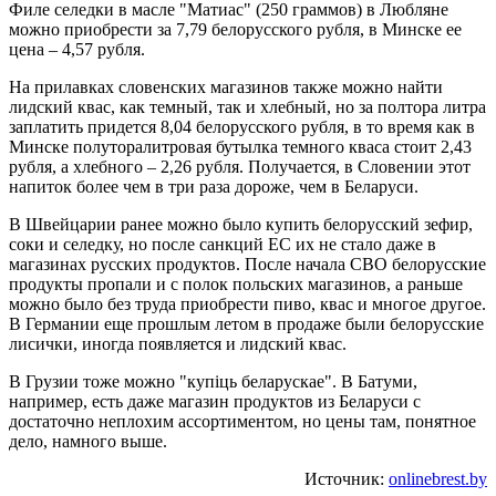
Филе селедки в масле "Матиас" (250 граммов) в Любляне
можно приобрести за 7,79 белорусского рубля, в Минске ее
цена – 4,57 рубля.
На прилавках словенских магазинов также можно найти
лидский квас, как темный, так и хлебный, но за полтора литра
заплатить придется 8,04 белорусского рубля, в то время как в
Минске полуторалитровая бутылка темного кваса стоит 2,43
рубля, а хлебного – 2,26 рубля. Получается, в Словении этот
напиток более чем в три раза дороже, чем в Беларуси.
В Швейцарии ранее можно было купить белорусский зефир,
соки и селедку, но после санкций ЕС их не стало даже в
магазинах русских продуктов. После начала СВО белорусские
продукты пропали и с полок польских магазинов, а раньше
можно было без труда приобрести пиво, квас и многое другое.
В Германии еще прошлым летом в продаже были белорусские
лисички, иногда появляется и лидский квас.
В Грузии тоже можно "купiць беларускае". В Батуми,
например, есть даже магазин продуктов из Беларуси с
достаточно неплохим ассортиментом, но цены там, понятное
дело, намного выше.
Источник:
onlinebrest.by