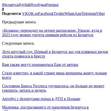
#беларусь
#дубай
#селёдка
#творог
0
Поделится
VK
OK.ru
Facebook
Twitter
WhatsApp
Telegram
Viber
Предыдущая запись
«Белавиа» переходит на летнее расписание. Узнали, куда в
2023 году можно улететь прямым рейсом из Беларуси
Следующая запись
Лето круглый год. Первый в Беларуси зал для пляжных видов
спорта появился в Бресте
Вам также могут понравиться
Еще от автора
Стало известно, в какой стране мира женщины живут дольше
всего
Состояние Брюса Уиллиса ухудшилось: он больше не может
говорить, читать и ходить
Автобус с белорусами попал в ДТП в Польше
Мальчика, пострадавшего от нападения белоруса в