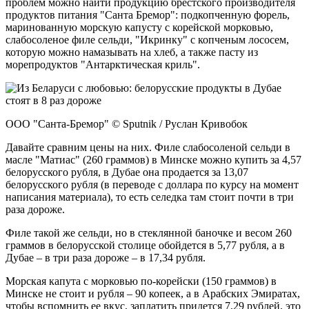
проблем можно найти продукцию брестского производителя
продуктов питания "Санта Бремор": подкопченную форель,
маринованную морскую капусту с корейской морковью,
слабосоленое филе сельди, "Икринку" с копченым лососем,
которую можно намазывать на хлеб, а также пасту из
морепродуктов "Антарктическая криль".
ООО "Санта-Бремор" © Sputnik / Руслан Кривобок
Давайте сравним цены на них. Филе слабосоленой сельди в
масле "Матиас" (260 граммов) в Минске можно купить за 4,57
белорусского рубля, в Дубае она продается за 13,07
белорусского рубля (в переводе с доллара по курсу на момент
написания материала), то есть селедка там стоит почти в три
раза дороже.
Филе такой же сельди, но в стеклянной баночке и весом 260
граммов в белорусской столице обойдется в 5,77 рубля, а в
Дубае – в три раза дороже – в 17,34 рубля.
Морская капута с морковью по-корейски (150 граммов) в
Минске не стоит и рубля – 90 копеек, а в Арабских Эмиратах,
чтобы вспомнить ее вкус, заплатить придется 7,29 рублей, это