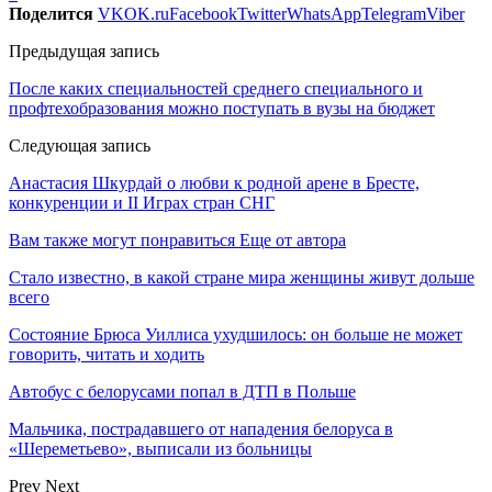
Поделится
VK
OK.ru
Facebook
Twitter
WhatsApp
Telegram
Viber
Предыдущая запись
После каких специальностей среднего специального и
профтехобразования можно поступать в вузы на бюджет
Следующая запись
Анастасия Шкурдай о любви к родной арене в Бресте,
конкуренции и II Играх стран СНГ
Вам также могут понравиться
Еще от автора
Стало известно, в какой стране мира женщины живут дольше
всего
Состояние Брюса Уиллиса ухудшилось: он больше не может
говорить, читать и ходить
Автобус с белорусами попал в ДТП в Польше
Мальчика, пострадавшего от нападения белоруса в
«Шереметьево», выписали из больницы
Prev
Next