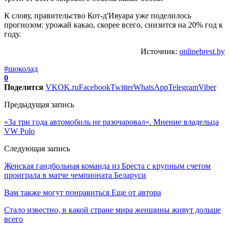
К слову, правительство Кот-д'Ивуара уже поделилось
прогнозом: урожай какао, скорее всего, снизится на 20% год к
году.
Источник:
onlinebrest.by
#шоколад
0
Поделится
VK
OK.ru
Facebook
Twitter
WhatsApp
Telegram
Viber
Предыдущая запись
«За три года автомобиль не разочаровал». Мнение владельца
VW Polo
Следующая запись
Женская гандбольная команда из Бреста с крупным счетом
проиграла в матче чемпионата Беларуси
Вам также могут понравиться
Еще от автора
Стало известно, в какой стране мира женщины живут дольше
всего