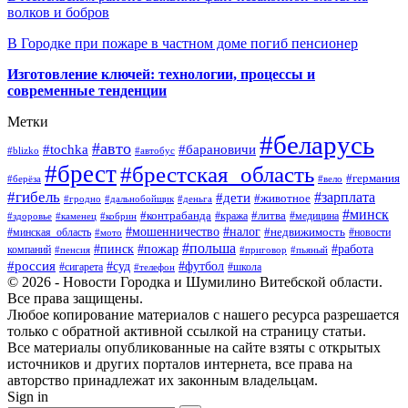
волков и бобров
В Городке при пожаре в частном доме погиб пенсионер
Изготовление ключей: технологии, процессы и
современные тенденции
Метки
#беларусь
#авто
#барановичи
#tochka
#blizko
#автобус
#брест
#брестская_область
#германия
#берёза
#вело
#гибель
#зарплата
#дети
#животное
#гродно
#дальнобойщик
#деньга
#минск
#контрабанда
#литва
#кража
#медицина
#здоровье
#каменец
#кобрин
#налог
#мошенничество
#недвижимость
#минская_область
#новости
#мото
#польша
#работа
#пинск
#пожар
компаний
#пенсия
#приговор
#пьяный
#россия
#суд
#футбол
#сигарета
#телефон
#школа
© 2026 - Новости Городка и Шумилино Витебской области.
Все права защищены.
Любое копирование материалов с нашего ресурса разрешается
только с обратной активной ссылкой на страницу статьи.
Все материалы опубликованные на сайте взяты с открытых
источников и других порталов интернета, все права на
авторство принадлежат их законным владельцам.
Sign in