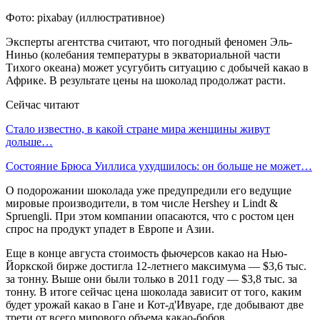
Фото: pixabay (иллюстративное)
Эксперты агентства считают, что погодный феномен Эль-
Ниньо (колебания температуры в экваториальной части
Тихого океана) может усугубить ситуацию с добычей какао в
Африке. В результате цены на шоколад продолжат расти.
Сейчас читают
Стало известно, в какой стране мира женщины живут
дольше…
Состояние Брюса Уиллиса ухудшилось: он больше не может…
О подорожании шоколада уже предупредили его ведущие
мировые производители, в том числе Hershey и Lindt &
Spruengli. При этом компании опасаются, что с ростом цен
спрос на продукт упадет в Европе и Азии.
Еще в конце августа стоимость фьючерсов какао на Нью-
Йоркской бирже достигла 12-летнего максимума — $3,6 тыс.
за тонну. Выше они были только в 2011 году — $3,8 тыс. за
тонну. В итоге сейчас цена шоколада зависит от того, каким
будет урожай какао в Гане и Кот-д'Ивуаре, где добывают две
трети от всего мирового объема какао-бобов.