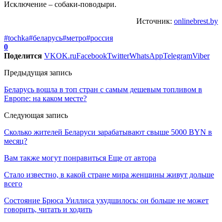
Исключение – собаки-поводыри.
Источник:
onlinebrest.by
#tochka
#беларусь
#метро
#россия
0
Поделится
VK
OK.ru
Facebook
Twitter
WhatsApp
Telegram
Viber
Предыдущая запись
Беларусь вошла в топ стран с самым дешевым топливом в
Европе: на каком месте?
Следующая запись
Сколько жителей Беларуси зарабатывают свыше 5000 BYN в
месяц?
Вам также могут понравиться
Еще от автора
Стало известно, в какой стране мира женщины живут дольше
всего
Состояние Брюса Уиллиса ухудшилось: он больше не может
говорить, читать и ходить