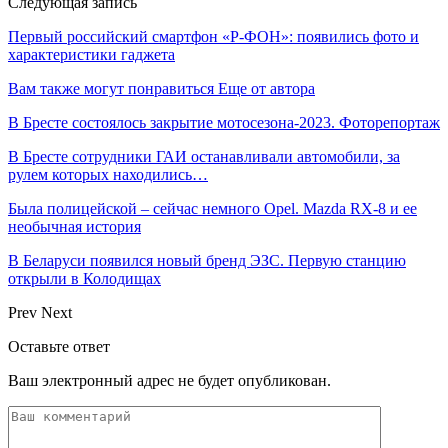
Следующая запись
Первый российский смартфон «Р-ФОН»: появились фото и
характеристики гаджета
Вам также могут понравиться
Еще от автора
В Бресте состоялось закрытие мотосезона-2023. Фоторепортаж
В Бресте сотрудники ГАИ останавливали автомобили, за
рулем которых находились…
Была полицейской – сейчас немного Opel. Mazda RX-8 и ее
необычная история
В Беларуси появился новый бренд ЭЗС. Первую станцию
открыли в Колодищах
Prev
Next
Оставьте ответ
Ваш электронный адрес не будет опубликован.