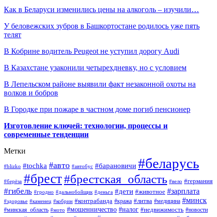
Как в Беларуси изменились цены на алкоголь – изучили…
У беловежских зубров в Башкортостане родилось уже пять
телят
В Кобрине водитель Peugeot не уступил дорогу Audi
В Казахстане узаконили четырехдневку, но с условием
В Лепельском районе выявили факт незаконной охоты на
волков и бобров
В Городке при пожаре в частном доме погиб пенсионер
Изготовление ключей: технологии, процессы и
современные тенденции
Метки
#беларусь
#авто
#барановичи
#tochka
#blizko
#автобус
#брест
#брестская_область
#германия
#берёза
#вело
#гибель
#зарплата
#дети
#животное
#гродно
#дальнобойщик
#деньга
#минск
#контрабанда
#литва
#кража
#медицина
#здоровье
#каменец
#кобрин
#налог
#мошенничество
#недвижимость
#минская_область
#новости
#мото