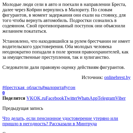
Молодые люди сели в авто и поехали в направлении Бреста,
далее через Кобрин вернулись в Малориту. По словам
фигурантов, в момент задержания они ехали на стоянку, для
того чтобы вернуть автомобиль. Подростки сознались в
содеянном. Свой противоправный поступок они объяснили
желанием покататься.
Установлено, что находившийся за рулем брестчанин не имеет
водительского удостоверения. Оба молодых человека
неоднократно попадали в поле зрения правоохранителей, как
за имущественные преступления, так и хулиганство.
Следователи дали правовую оценку действиям фигурантов.
Источник:
onlinebrest.by
#брестская_область
#малорита
#угон
0
Поделится
VK
OK.ru
Facebook
Twitter
WhatsApp
Telegram
Viber
Предыдущая запись
Что делать, если пенсионное удостоверение утеряно или
пришло в негодность? Рассказали в Минтруда