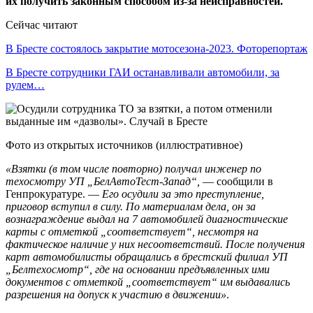
их получить законным способом из-за неисправностей.
Сейчас читают
В Бресте состоялось закрытие мотосезона-2023. Фоторепортаж
В Бресте сотрудники ГАИ останавливали автомобили, за
рулем…
Фото из открытых источников (иллюстративное)
«Взятки (в том числе повторно) получал инженер по
техосмотру УП „БелАвтоТест-Запад“,
— сообщили в
Генпрокуратуре. —
Его осудили за это преступление,
приговор вступил в силу. По материалам дела, он за
вознаграждение выдал на 7 автомобилей диагностические
карты с отметкой „соответствует“, несмотря на
фактическое наличие у них несоответствий. После получения
карт автомобилисты обращались в брестский филиал УП
„Белтехосмотр“, где на основании предъявленных ими
документов с отметкой „соответствует“ им выдавались
разрешения на допуск к участию в движении»
.