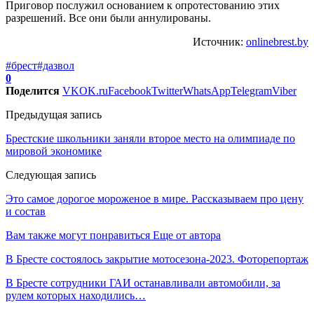
Приговор послужил основанием к опротестованию этих
разрешений. Все они были аннулированы.
Источник:
onlinebrest.by
#брест
#дазвол
0
Поделится
VK
OK.ru
Facebook
Twitter
WhatsApp
Telegram
Viber
Предыдущая запись
Брестские школьники заняли второе место на олимпиаде по
мировой экономике
Следующая запись
Это самое дорогое мороженое в мире. Рассказываем про цену
и состав
Вам также могут понравиться
Еще от автора
В Бресте состоялось закрытие мотосезона-2023. Фоторепортаж
В Бресте сотрудники ГАИ останавливали автомобили, за
рулем которых находились…