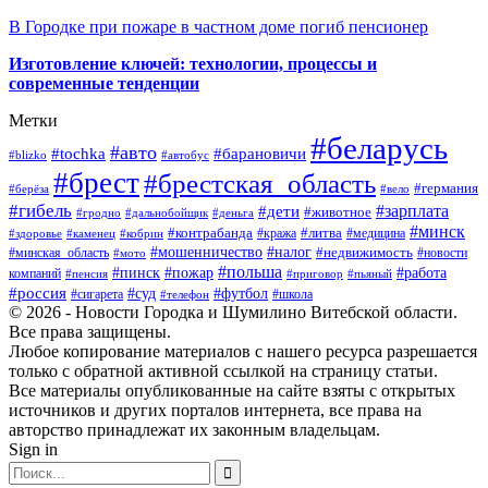
В Городке при пожаре в частном доме погиб пенсионер
Изготовление ключей: технологии, процессы и
современные тенденции
Метки
#беларусь
#авто
#барановичи
#tochka
#blizko
#автобус
#брест
#брестская_область
#германия
#берёза
#вело
#гибель
#зарплата
#дети
#животное
#гродно
#дальнобойщик
#деньга
#минск
#контрабанда
#литва
#кража
#медицина
#здоровье
#каменец
#кобрин
#налог
#мошенничество
#недвижимость
#минская_область
#новости
#мото
#польша
#работа
#пинск
#пожар
компаний
#пенсия
#приговор
#пьяный
#россия
#суд
#футбол
#сигарета
#телефон
#школа
© 2026 - Новости Городка и Шумилино Витебской области.
Все права защищены.
Любое копирование материалов с нашего ресурса разрешается
только с обратной активной ссылкой на страницу статьи.
Все материалы опубликованные на сайте взяты с открытых
источников и других порталов интернета, все права на
авторство принадлежат их законным владельцам.
Sign in