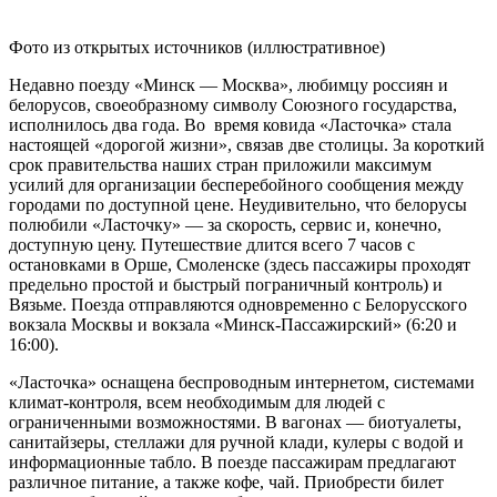
Фото из открытых источников (иллюстративное)
Недавно поезду «Минск — Москва», любимцу россиян и
белорусов, своеобразному символу Союзного государства,
исполнилось два года. Во время ковида «Ласточка» стала
настоящей «дорогой жизни», связав две столицы. За короткий
срок правительства наших стран приложили максимум
усилий для организации бесперебойного сообщения между
городами по доступной цене. Неудивительно, что белорусы
полюбили «Ласточку» — за скорость, сервис и, конечно,
доступную цену. Путешествие длится всего 7 часов с
остановками в Орше, Смоленске (здесь пассажиры проходят
предельно простой и быстрый пограничный контроль) и
Вязьме. Поезда отправляются одновременно с Белорусского
вокзала Москвы и вокзала «Минск-Пассажирский» (6:20 и
16:00).
«Ласточка» оснащена беспроводным интернетом, системами
климат-контроля, всем необходимым для людей с
ограниченными возможностями. В вагонах — биотуалеты,
санитайзеры, стеллажи для ручной клади, кулеры с водой и
информационные табло. В поезде пассажирам предлагают
различное питание, а также кофе, чай. Приобрести билет