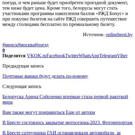
поезда, и чем раньше будет приобретен проездной документ,
тем ниже будет цена. Кроме того, белорусы могут стать
участниками программы накопления баллов «РЖД Бонус» и
при покупке билетов на сайте РЖД совершить путешествие
между столицами бесплатно по премиальному билету.
Источник:
onlinebrest.by
#минск
#москва
#поезд
0
Поделится
VK
OK.ru
Facebook
Twitter
WhatsApp
Telegram
Viber
Предыдущая запись
Почтовые ящики будут делать по-новому
Следующая запись
Белоруска Арина Соболенко впервые стала первой ракеткой
мира
Вам также могут понравиться
Еще от автора
В Бресте состоялось закрытие мотосезона-2023. Фоторепортаж
В Бресте сотрудники ГАИ останавливали автомобили, за