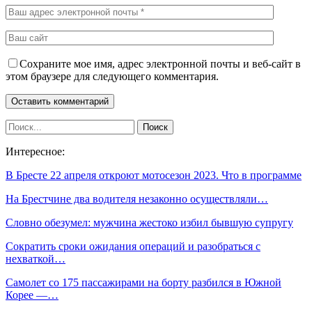
Сохраните мое имя, адрес электронной почты и веб-сайт в
этом браузере для следующего комментария.
Интересное:
В Бресте 22 апреля откроют мотосезон 2023. Что в программе
На Брестчине два водителя незаконно осуществляли…
Словно обезумел: мужчина жестоко избил бывшую супругу
Сократить сроки ожидания операций и разобраться с
нехваткой…
Самолет со 175 пассажирами на борту разбился в Южной
Корее —…