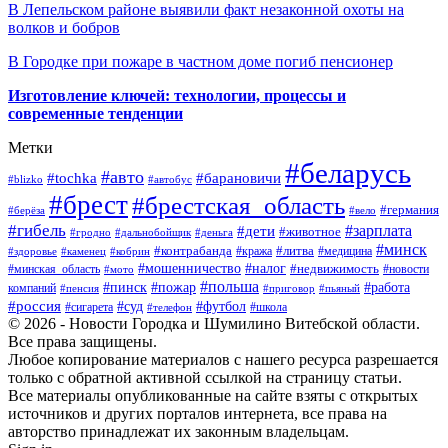
В Лепельском районе выявили факт незаконной охоты на
волков и бобров
В Городке при пожаре в частном доме погиб пенсионер
Изготовление ключей: технологии, процессы и
современные тенденции
Метки
#беларусь
#авто
#барановичи
#tochka
#blizko
#автобус
#брест
#брестская_область
#германия
#берёза
#вело
#гибель
#зарплата
#дети
#животное
#гродно
#дальнобойщик
#деньга
#минск
#контрабанда
#литва
#кража
#медицина
#здоровье
#каменец
#кобрин
#налог
#мошенничество
#недвижимость
#минская_область
#новости
#мото
#польша
#работа
#пинск
#пожар
компаний
#пенсия
#приговор
#пьяный
#россия
#суд
#футбол
#сигарета
#телефон
#школа
© 2026 - Новости Городка и Шумилино Витебской области.
Все права защищены.
Любое копирование материалов с нашего ресурса разрешается
только с обратной активной ссылкой на страницу статьи.
Все материалы опубликованные на сайте взяты с открытых
источников и других порталов интернета, все права на
авторство принадлежат их законным владельцам.