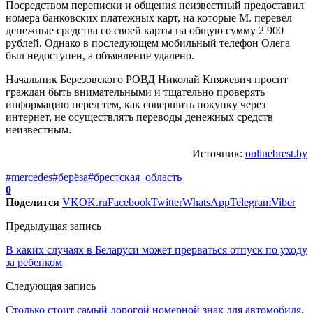
Посредством переписки и общения неизвестный предоставил
номера банковских платежных карт, на которые М. перевел
денежные средства со своей карты на общую сумму 2 900
рублей. Однако в последующем мобильный телефон Олега
был недоступен, а объявление удалено.
Начальник Березовского РОВД Николай Княжевич просит
граждан быть внимательными и тщательно проверять
информацию перед тем, как совершить покупку через
интернет, не осуществлять переводы денежных средств
неизвестным.
Источник:
onlinebrest.by
#mercedes
#берёза
#брестская_область
0
Поделится
VK
OK.ru
Facebook
Twitter
WhatsApp
Telegram
Viber
Предыдущая запись
В каких случаях в Беларуси может прерваться отпуск по уходу
за ребенком
Следующая запись
Столько стоит самый дорогой номерной знак для автомобиля.