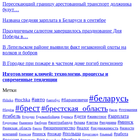
Пересекающий границу арестованный транспорт должника
будут…
Названа средняя зарплата в Беларуси в сентябре
Праздничным салютом завершилось празднование Дня
Победы в…
В Лепельском районе выявили факт незаконной охоты на
волков и бобров
В Городке при пожаре в частном доме погиб пенсионер
Изготовление ключей: технологии, процессы и
современные тенденции
Метки
#беларусь
#авто
#барановичи
#tochka
#blizko
#автобус
#брест
#брестская_область
#германия
#берёза
#вело
#гибель
#зарплата
#дети
#животное
#гродно
#дальнобойщик
#деньга
#минск
#контрабанда
#литва
#кража
#медицина
#здоровье
#каменец
#кобрин
#налог
#мошенничество
#недвижимость
#минская_область
#новости
#мото
#польша
#работа
#пинск
#пожар
компаний
#пенсия
#приговор
#пьяный
#россия
#суд
#футбол
#телефон