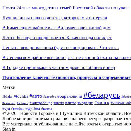
Почти 24 тыс. многодетных семей Брестской области получат
Лучшие игры нашего детства, которые мы потеряли
В Каменецком районе в аг. Видомля горел жилой дом
Лето в Беларуси продолжается. Какая погода нас ждет
Цены на лекарства снова будут регистрировать. Что это…
В Лепельском районе выявили факт незаконной охоты на волко
В Городке при пожаре в частном доме погиб пенсионер
Изготовление ключей: технологии, процессы и современные
Метки
#беларусь
#авто
#барановичи
#tochka
#blizko
#берёз
#автобус
#минск
#контрабанда
#литва
#кража
#медицина
#минская_обл
#каменец
#кобрин
#суд
#футбол
#телефон
#школа
© 2026 - Новости Городка и Шумилино Витебской области. Вс
Любое копирование материалов с нашего ресурса разрешается т
Все материалы опубликованные на сайте взяты с открытых исто
Sign in