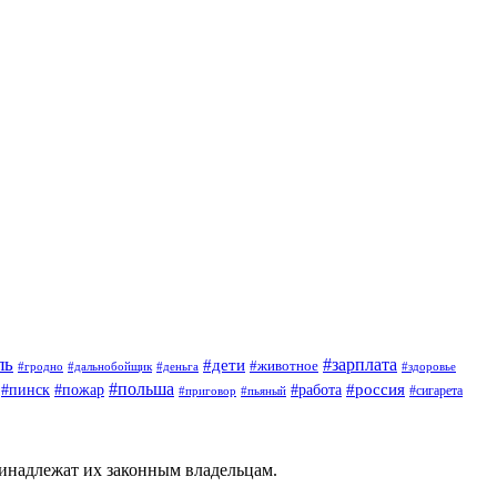
ль
#зарплата
#дети
#животное
#гродно
#дальнобойщик
#деньга
#здоровье
#польша
#россия
#работа
#пинск
#пожар
#приговор
#сигарета
#пьяный
ринадлежат их законным владельцам.