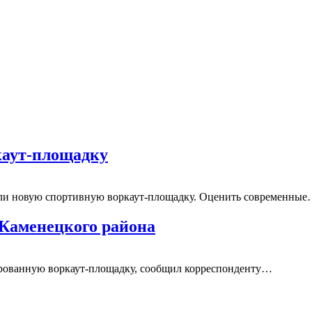
каут-площадку
рыли новую спортивную воркаут-площадку. Оценить современны
Каменецкого района
ированную воркаут-площадку, сообщил корреспонденту…