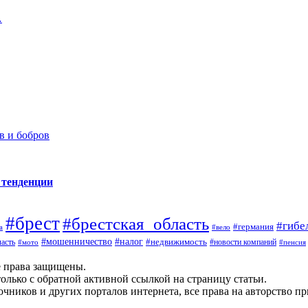
…
в и бобров
 тенденции
#брест
#брестская_область
#гибе
#германия
а
#вело
#налог
#мошенничество
#недвижимость
асть
#новости компаний
#мото
#пенсия
е права защищены.
олько с обратной активной ссылкой на страницу статьи.
чников и других порталов интернета, все права на авторство п