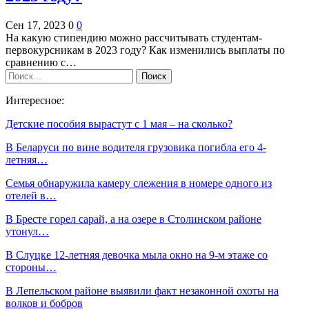
Сен 17, 2023
0
0
На какую стипендию можно рассчитывать студентам-
первокурсникам в 2023 году? Как изменились выплаты по
сравнению с…
Интересное:
Детские пособия вырастут с 1 мая – на сколько?
В Беларуси по вине водителя грузовика погибла его 4-
летняя…
Семья обнаружила камеру слежения в номере одного из
отелей в…
В Бресте горел сарай, а на озере в Столинском районе
утонул…
В Слуцке 12-летняя девочка мыла окно на 9-м этаже со
стороны…
В Лепельском районе выявили факт незаконной охоты на
волков и бобров