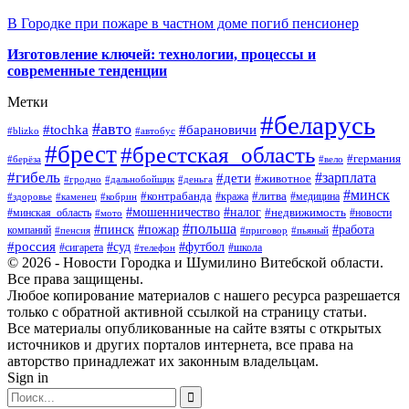
В Городке при пожаре в частном доме погиб пенсионер
Изготовление ключей: технологии, процессы и
современные тенденции
Метки
#беларусь
#авто
#барановичи
#tochka
#blizko
#автобус
#брест
#брестская_область
#германия
#берёза
#вело
#гибель
#зарплата
#дети
#животное
#гродно
#дальнобойщик
#деньга
#минск
#контрабанда
#литва
#кража
#медицина
#здоровье
#каменец
#кобрин
#налог
#мошенничество
#недвижимость
#минская_область
#новости
#мото
#польша
#работа
#пинск
#пожар
компаний
#пенсия
#приговор
#пьяный
#россия
#суд
#футбол
#сигарета
#телефон
#школа
© 2026 - Новости Городка и Шумилино Витебской области.
Все права защищены.
Любое копирование материалов с нашего ресурса разрешается
только с обратной активной ссылкой на страницу статьи.
Все материалы опубликованные на сайте взяты с открытых
источников и других порталов интернета, все права на
авторство принадлежат их законным владельцам.
Sign in