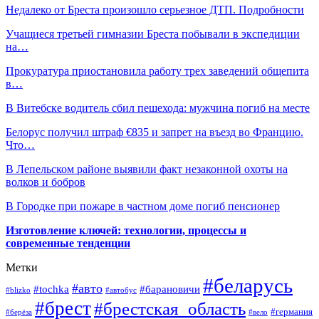
Недалеко от Бреста произошло серьезное ДТП. Подробности
Учащиеся третьей гимназии Бреста побывали в экспедиции
на…
Прокуратура приостановила работу трех заведений общепита
в…
В Витебске водитель сбил пешехода: мужчина погиб на месте
Белорус получил штраф €835 и запрет на въезд во Францию.
Что…
В Лепельском районе выявили факт незаконной охоты на
волков и бобров
В Городке при пожаре в частном доме погиб пенсионер
Изготовление ключей: технологии, процессы и
современные тенденции
Метки
#беларусь
#авто
#барановичи
#tochka
#blizko
#автобус
#брест
#брестская_область
#германия
#берёза
#вело