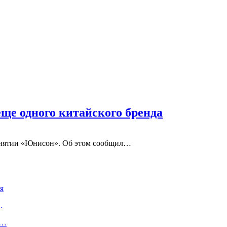
еще одного китайского бренда
приятии «Юнисон». Об этом сообщил…
я
…
и…