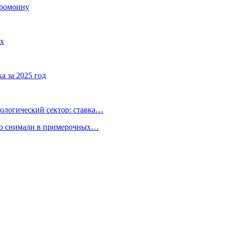
промоину
ах
а за 2025 год
ологический сектор: ставка…
но снимали в примерочных…