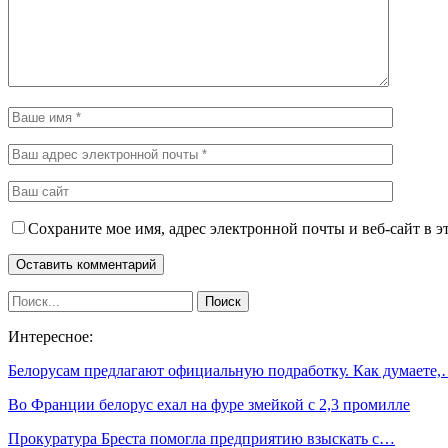
Сохраните мое имя, адрес электронной почты и веб-сайт в э
Интересное:
Белорусам предлагают официальную подработку. Как думаете
Во Франции белорус ехал на фуре змейкой с 2,3 промилле
Прокуратура Бреста помогла предприятию взыскать с…