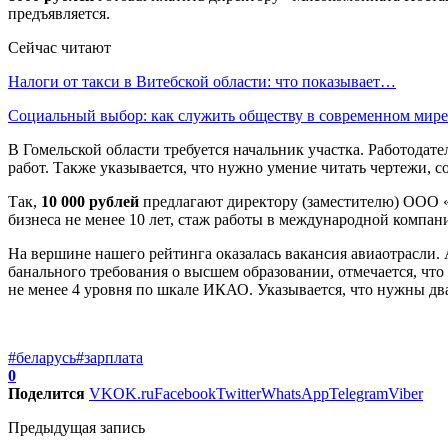
предъявляется.
Сейчас читают
Налоги от такси в Витебской области: что показывает…
Социальный выбор: как служить обществу в современном мире
В Гомельской области требуется начальник участка. Работодате
работ. Также указывается, что нужно умение читать чертежи, с
Так,
10 000 рублей
предлагают директору (заместителю) ООО «М
бизнеса не менее 10 лет, стаж работы в международной компани
На вершине нашего рейтинга оказалась вакансия авиаотрасли.
банального требования о высшем образовании, отмечается, что
не менее 4 уровня по шкале ИКАО. Указывается, что нужны два
#беларусь
#зарплата
0
Поделится
VK
OK.ru
Facebook
Twitter
WhatsApp
Telegram
Viber
Предыдущая запись