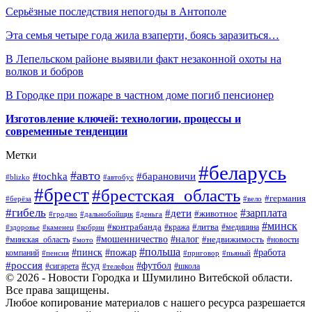
Серьёзные последствия непогоды в Антополе
Эта семья четыре года жила взаперти, боясь заразиться…
В Лепельском районе выявили факт незаконной охоты на
волков и бобров
В Городке при пожаре в частном доме погиб пенсионер
Изготовление ключей: технологии, процессы и
современные тенденции
Метки
#беларусь
#авто
#барановичи
#tochka
#blizko
#автобус
#брест
#брестская_область
#германия
#берёза
#вело
#гибель
#зарплата
#дети
#животное
#гродно
#дальнобойщик
#деньга
#минск
#контрабанда
#литва
#кража
#медицина
#здоровье
#каменец
#кобрин
#налог
#мошенничество
#недвижимость
#минская_область
#новости
#мото
#польша
#работа
#пинск
#пожар
компаний
#пенсия
#приговор
#пьяный
#россия
#суд
#футбол
#сигарета
#телефон
#школа
© 2026 - Новости Городка и Шумилино Витебской области.
Все права защищены.
Любое копирование материалов с нашего ресурса разрешается