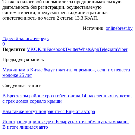
Также в налоговой напомнили: за предпринимательскую
деятельность без регистрации, осуществляемую
систематически, предусмотрена административная
ответственность по части 2 статьи 13.3 КоАП.
Источник:
onlinebrest.by
#брест
#налог
#очередь
0
Поделится
VK
OK.ru
Facebook
Twitter
WhatsApp
Telegram
Viber
Предыдущая запись
Мужчинам в Китае будут платить «премию», если их невеста
моложе 25 лет
Следующая запись
В Брестском районе гроза обесточила 14 населенных пунктов,
с трех домов сорвало крыши
Вам также могут понравиться
Еще от автора
Иностранец при въезде в Беларусь хотел обмануть таможню.
В итоге лишился авто