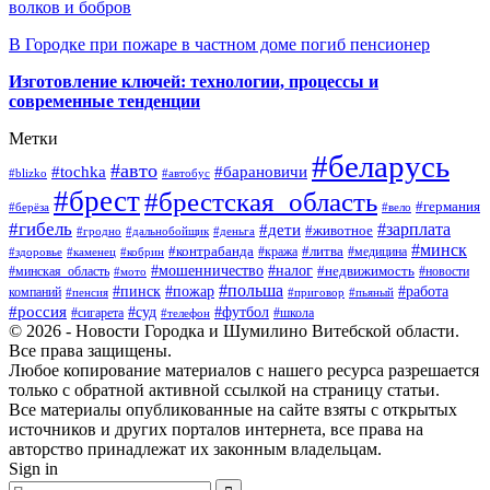
волков и бобров
В Городке при пожаре в частном доме погиб пенсионер
Изготовление ключей: технологии, процессы и
современные тенденции
Метки
#беларусь
#авто
#барановичи
#tochka
#blizko
#автобус
#брест
#брестская_область
#германия
#берёза
#вело
#гибель
#зарплата
#дети
#животное
#гродно
#дальнобойщик
#деньга
#минск
#контрабанда
#литва
#кража
#медицина
#здоровье
#каменец
#кобрин
#налог
#мошенничество
#недвижимость
#минская_область
#новости
#мото
#польша
#работа
#пинск
#пожар
компаний
#пенсия
#приговор
#пьяный
#россия
#суд
#футбол
#сигарета
#телефон
#школа
© 2026 - Новости Городка и Шумилино Витебской области.
Все права защищены.
Любое копирование материалов с нашего ресурса разрешается
только с обратной активной ссылкой на страницу статьи.
Все материалы опубликованные на сайте взяты с открытых
источников и других порталов интернета, все права на
авторство принадлежат их законным владельцам.
Sign in