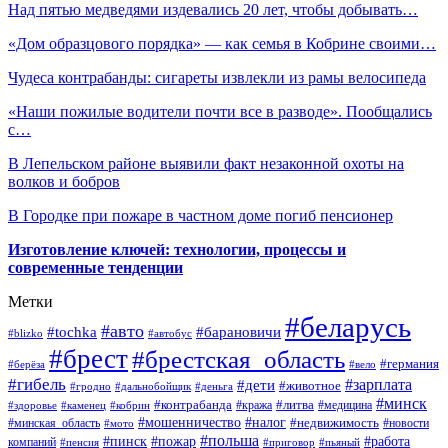
Над пятью медведями издевались 20 лет, чтобы добывать…
«Дом образцового порядка» — как семья в Кобрине своими…
Чудеса контрабанды: сигареты извлекли из рамы велосипеда
«Наши пожилые водители почти все в разводе». Пообщались
с…
В Лепельском районе выявили факт незаконной охоты на
волков и бобров
В Городке при пожаре в частном доме погиб пенсионер
Изготовление ключей: технологии, процессы и
современные тенденции
Метки
#беларусь
#авто
#барановичи
#tochka
#blizko
#автобус
#брест
#брестская_область
#германия
#берёза
#вело
#гибель
#зарплата
#дети
#животное
#гродно
#дальнобойщик
#деньга
#минск
#контрабанда
#литва
#кража
#медицина
#здоровье
#каменец
#кобрин
#налог
#мошенничество
#недвижимость
#минская_область
#новости
#мото
#польша
#работа
#пинск
#пожар
компаний
#пенсия
#приговор
#пьяный