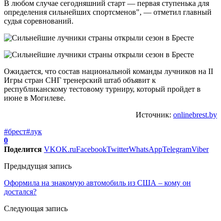
В любом случае сегодняшний старт — первая ступенька для
определения сильнейших спортсменов", — отметил главный
судья соревнований.
Ожидается, что состав национальной команды лучников на II
Игры стран СНГ тренерский штаб объявит к
республиканскому тестовому турниру, который пройдет в
июне в Могилеве.
Источник:
onlinebrest.by
#брест
#лук
0
Поделится
VK
OK.ru
Facebook
Twitter
WhatsApp
Telegram
Viber
Предыдущая запись
Оформила на знакомую автомобиль из США – кому он
достался?
Следующая запись