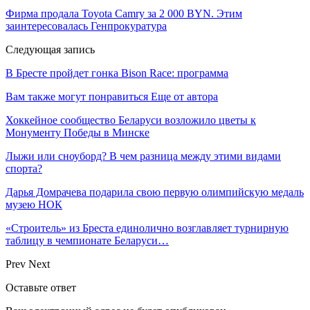
Фирма продала Toyota Camry за 2 000 BYN. Этим
заинтересовалась Генпрокуратура
Следующая запись
В Бресте пройдет гонка Bison Race: программа
Вам также могут понравиться
Еще от автора
Хоккейное сообщество Беларуси возложило цветы к
Монументу Победы в Минске
Лыжи или сноуборд? В чем разница между этими видами
спорта?
Дарья Домрачева подарила свою первую олимпийскую медаль
музею НОК
«Строитель» из Бреста единолично возглавляет турнирную
таблицу в чемпионате Беларуси…
Prev
Next
Оставьте ответ