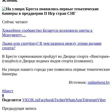
Жлобин.
Сейчас читают
Хоккейное сообщество Беларуси возложило цветы к
Монументу…
Лыжи или сноуборд? В чем разница между этими видами
спорта?
В Бресте соревнования пройдут во Дворце спорта «Виктория»
(гандбол) и Дворце водных видов спорта (плавание).
На улицах нашего города уже появились первые тематические
баннеры.
Источник:
onlinebrest.by
#брест
0
Поделится
VK
OK.ru
Facebook
Twitter
WhatsApp
Telegram
Viber
Предыдущая запись