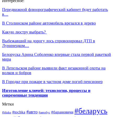
Интересное:
Передвижной флюорографический кабинет будет работать
в…
В Столинском районе автомобиль врезался в дерево
Какую люстру выбрать?
Выбежавший на дорогу лось спровоцировал ДТП в
Лунинецком…
Белоруска Арина Соболенко впервые стала первой ракеткой
мира
В Лепельском районе выявили факт незаконной охоты на
волков и бобров
В Городке при пожаре в частном доме погиб пенсионер
Изготовление ключей: технологии, процессы и
современные тенденции
Метки
#беларусь
#авто
#барановичи
#tochka
#blizko
#автобус