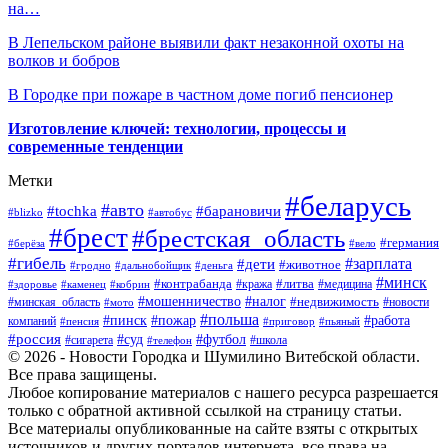
на…
В Лепельском районе выявили факт незаконной охоты на
волков и бобров
В Городке при пожаре в частном доме погиб пенсионер
Изготовление ключей: технологии, процессы и
современные тенденции
Метки
#беларусь
#авто
#барановичи
#tochka
#blizko
#автобус
#брест
#брестская_область
#германия
#берёза
#вело
#гибель
#зарплата
#дети
#животное
#гродно
#дальнобойщик
#деньга
#минск
#контрабанда
#литва
#кража
#медицина
#здоровье
#каменец
#кобрин
#налог
#мошенничество
#недвижимость
#минская_область
#новости
#мото
#польша
#работа
#пинск
#пожар
компаний
#пенсия
#приговор
#пьяный
#россия
#суд
#футбол
#сигарета
#телефон
#школа
© 2026 - Новости Городка и Шумилино Витебской области.
Все права защищены.
Любое копирование материалов с нашего ресурса разрешается
только с обратной активной ссылкой на страницу статьи.
Все материалы опубликованные на сайте взяты с открытых
источников и других порталов интернета, все права на