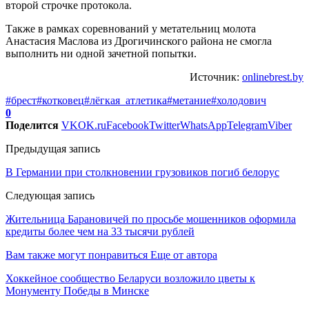
второй строчке протокола.
Также в рамках соревнований у метательниц молота
Анастасия Маслова из Дрогичинского района не смогла
выполнить ни одной зачетной попытки.
Источник:
onlinebrest.by
#брест
#котковец
#лёгкая_атлетика
#метание
#холодович
0
Поделится
VK
OK.ru
Facebook
Twitter
WhatsApp
Telegram
Viber
Предыдущая запись
В Германии при столкновении грузовиков погиб белорус
Следующая запись
Жительница Барановичей по просьбе мошенников оформила
кредиты более чем на 33 тысячи рублей
Вам также могут понравиться
Еще от автора
Хоккейное сообщество Беларуси возложило цветы к
Монументу Победы в Минске