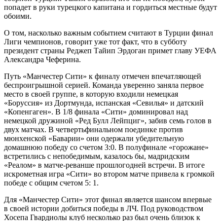
попадет в руки турецкого капитана и гордиться местные будут
обоими.
О том, насколько важным событием считают в Турции финал
Лиги чемпионов, говорит уже тот факт, что в субботу
президент страны Реджеп Тайип Эрдоган примет главу УЕФА
Александра Чеферина.
Путь «Манчестер Сити» к финалу отмечен впечатляющей
беспроигрышной серией. Команда уверенно заняла первое
место в своей группе, в которую входили немецкая
«Боруссия» из Дортмунда, испанская «Севилья» и датский
«Копенгаген». В 1/8 финала «Сити» доминировал над
немецкой дружиной «Ред Булл Лейпциг», забив семь голов в
двух матчах. В четвертьфинальном поединке против
мюнхенской «Баварии» они одержали убедительную
домашнюю победу со счетом 3:0. В полуфинале «горожане»
встретились с непобедимым, казалось бы, мадридским
«Реалом» в матче-реванше прошлогодней встречи. В итоге
искрометная игра «Сити» во втором матче привела к громкой
победе с общим счетом 5: 1.
Для «Манчестер Сити» этот финал является шансом впервые
в своей истории добиться победы в ЛЧ. Под руководством
Хосепа Гвардиолы клуб несколько раз был очень близок к