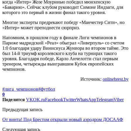
когда «Интер» Жозе Моуринью победил мюнхенскую
«Баварию». Сейчас клубом руководит Симоне Индзаги, для
которого это первый в жизни финал такого уровня.
Многие эксперты предрекают победу «Манчестер Сити», но
«Интер» может преподнести сюрприз.
Напомним, в прошлом году в финале Лиги чемпионов в
Париже мадридский «Реал» обыграл «Ливерпуль» со счетом
1:0 благодаря удару Винисиуса Жуниора во втором тайме. Это
был 14-й триумф королевского клуба на турнирах такого
уровня. Благодаря победе, Карло Анчелотти стал первым
тренером, четырежды выигравшим Кубок европейских
чемпионов.
Источник:
onlinebrest.by
#лига_чемпионов
#футбол
0
Поделится
VK
OK.ru
Facebook
Twitter
WhatsApp
Telegram
Viber
Предыдущая запись
От винта! Под Брестом открыли новый аэродром ДОСААФ
Следующая запись