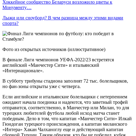
Хоккейное сообщество Беларуси возложило цветы к
Монументу…
Лыжи или сноуборд? В чем разница между этими видами
спорта?
Фото из открытых источников (иллюстративное)
В финале Лиги чемпионов УЕФА-2022/23 встретятся
английский «Манчестер Сити» и итальянский
«Интернационале».
В субботу трибуны стадиона заполнят 72 тыс. болельщиков,
но фан-зоны открыты уже с четверга.
Если английские и итальянские болельщики с нетерпением
ожидают начала поединка и надеются, что заветный трофей
отправится, соответственно, в Манчестер или Милан, то для
турецких любителей футбола любой исход матча станет
победным. Дело в том, что капитан «Манчестер Сити» Илкай
Гюндоган турецкого происхождения, а капитан миланского
«Интера» Хакан Чалханоглу еще и действующий капитан
сборной Турции. Таким образом, кто бы не победил, кубок