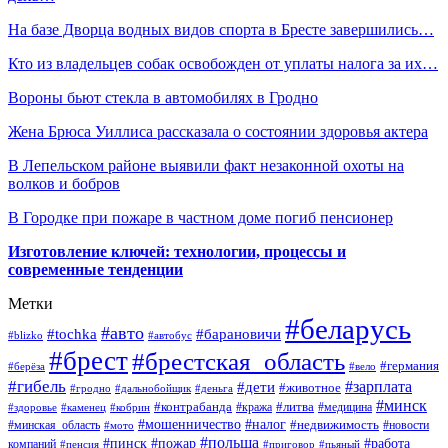
На базе Дворца водных видов спорта в Бресте завершились…
Кто из владельцев собак освобожден от уплаты налога за их…
Вороны бьют стекла в автомобилях в Гродно
Жена Брюса Уиллиса рассказала о состоянии здоровья актера
В Лепельском районе выявили факт незаконной охоты на
волков и бобров
В Городке при пожаре в частном доме погиб пенсионер
Изготовление ключей: технологии, процессы и
современные тенденции
Метки
#беларусь
#авто
#барановичи
#tochka
#blizko
#автобус
#брест
#брестская_область
#германия
#берёза
#вело
#гибель
#зарплата
#дети
#животное
#гродно
#дальнобойщик
#деньга
#минск
#контрабанда
#литва
#кража
#медицина
#здоровье
#каменец
#кобрин
#налог
#мошенничество
#недвижимость
#минская_область
#новости
#мото
#польша
#работа
#пинск
#пожар
компаний
#пенсия
#приговор
#пьяный