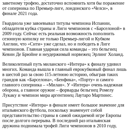
заветному трофею, достаточно вспомнить хотя бы поражение
от соперника по Премьер-лиге, лондонского «Челси», в
финале 2021 года.
Гвардиола уже завоевывал титулы чемпиона Испании,
обладателя кубка страны и Лиги чемпионов с «Барселоной» в
2009 году. Сейчас есть реальная возможность пополнить
сезонную копилку не только Премьер-лигой и Кубком
Англии, что «Сити» уже сделал, но и победить в Лиге
чемпионов. Главная ударная сила команды – это бельгиец
Кевин Де Брюйне и неудержимый норвежец Эрлинг Холанд.
Великолепный путь миланского «Интера» к финалу удивил
многих. Команда вышла в главный еврокубковый финал лишь
в шестой раз за свою 115-летнюю историю, обыграв таких
грандов как «Барселона», «Бенфика», «Порту» и самого
главного соперника – «Милан». У «Интера» очень надежная
оборона, а главное оружие – форварды бельгиец Ромелу
Лукаку и чемпион мира аргентинец Лаутаро Мартинес.
Присутствие «Интера» в финале имеет большое значение для
итальянского футбола, поскольку знаменует собой
представительство страны в самой ожидаемой игре Европы
после долгого перерыва. В последний раз итальянская
дружина поднимала трофей Лиги чемпионов в 2010 году,