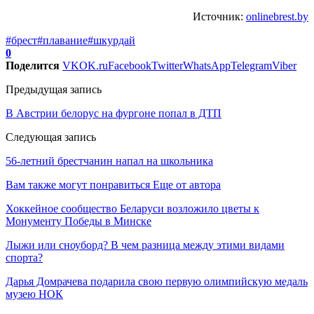
Источник:
onlinebrest.by
#брест
#плавание
#шкурдай
0
Поделится
VK
OK.ru
Facebook
Twitter
WhatsApp
Telegram
Viber
Предыдущая запись
В Австрии белорус на фургоне попал в ДТП
Следующая запись
56-летний брестчанин напал на школьника
Вам также могут понравиться
Еще от автора
Хоккейное сообщество Беларуси возложило цветы к
Монументу Победы в Минске
Лыжи или сноуборд? В чем разница между этими видами
спорта?
Дарья Домрачева подарила свою первую олимпийскую медаль
музею НОК