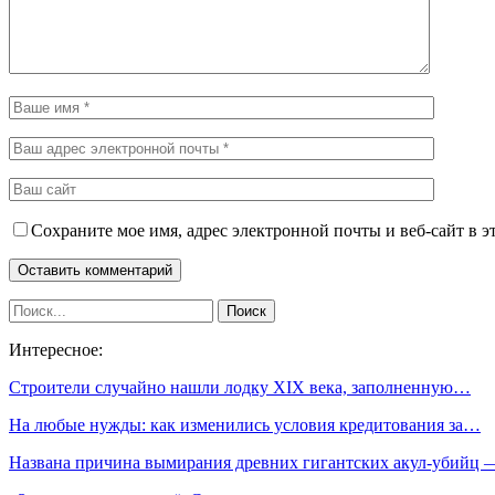
Сохраните мое имя, адрес электронной почты и веб-сайт в э
Интересное:
Строители случайно нашли лодку XIX века, заполненную…
На любые нужды: как изменились условия кредитования за…
Названа причина вымирания древних гигантских акул-убийц