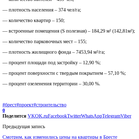
— плотность населения – 374 чел/га;
— количество квартир – 150;
— встроенные помещения (S полезная) – 184,29 м² (142,81м²);
— количество парковочных мест – 155;
— плотность жилищного фонда – 7453,94 м²/га;
— процент площади под застройку – 12,90 %;
— процент поверхности с твердым покрытием – 57,10 %;
— процент озеленения территории – 30,00 %.
#брест
#проект
#строительство
0
Поделится
VK
OK.ru
Facebook
Twitter
WhatsApp
Telegram
Viber
Предыдущая запись
Смотрим, как изменились цены на квартиры в Бресте