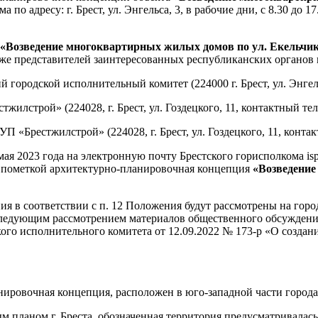
 по адресу: г. Брест, ул. Энгельса, 3, в рабочие дни, с 8.30 до 
«
Возведение многоквартирных жилых домов по ул. Екельчика
 также представителей заинтересованных республиканских органов
ородской исполнительный комитет (224000 г. Брест, ул. Энгельса
строй» (224028, г. Брест, ул. Гоздецкого, 11, контактный тел. 
Брестжилстрой» (224028, г. Брест, ул. Гоздецкого, 11, контактн
ая 2023 года на электронную почту Брестского горисполкома isp
с пометкой архитектурно-планировочная концепция
«Возведение
я в соответствии с п. 12 Положения будут рассмотрены на гор
оследующим рассмотрением материалов общественного обсуждени
го исполнительного комитета от 12.09.2022 № 173-р «О создан
анировочная концепция, расположен в юго-западной части город
ым планом г. Бреста, обозначенная территория предусматривала