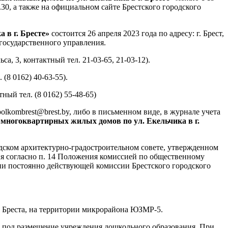
17.30, а также на официальном сайте Брестского городского
 в г. Бресте»
состоится 26 апреля 2023 года по адресу: г. Брест,
 государственного управления.
, 3, контактный тел. 21-03-65, 21-03-12).
(8 0162) 40-63-55).
ый тел. (8 0162) 55-48-65)
olkombrest@brest.by, либо в письменном виде, в журнале учета
 многоквартирных жилых домов по ул. Екельчика в г.
одском архитектурно-градостроительном совете, утвержденном
я согласно п. 14 Положения комиссией по общественному
ии постоянно действующей комиссии Брестского городского
а Бреста, на территории микрорайона ЮЗМР-5.
сь под размещение учреждения дошкольного образования. При