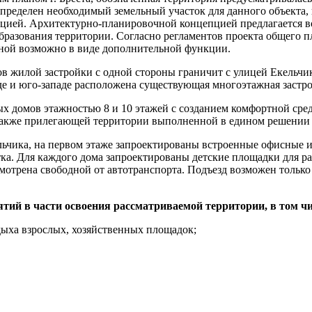
 определен необходимый земельный участок для данного объекта
ацией. Архитектурно-планировочной концепцией предлагается 
бразования территории. Согласно регламентов проекта общего 
ной возможно в виде дополнительной функции.
 жилой застройки с одной стороны граничит с улицей Екельчика
де и юго-западе расположена существующая многоэтажная застро
х домов этажностью 8 и 10 этажей с созданием комфортной сред
 также прилегающей территории выполненной в едином решении
ьчика, на первом этаже запроектированы встроенные офисные и
ка. Для каждого дома запроектированы детские площадки для р
мотрена свободной от автотранспорта. Подъезд возможен только
ий в части освоения рассматриваемой территории, в том чи
дыха взрослых, хозяйственных площадок;