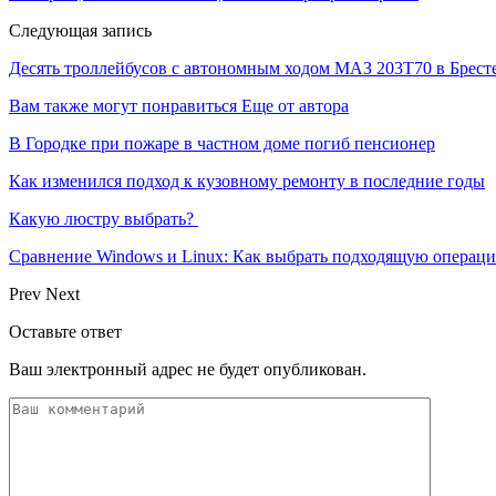
Следующая запись
Десять троллейбусов с автономным ходом МАЗ 203Т70 в Брест
Вам также могут понравиться
Еще от автора
В Городке при пожаре в частном доме погиб пенсионер
Как изменился подход к кузовному ремонту в последние годы
Какую люстру выбрать?
Сравнение Windows и Linux: Как выбрать подходящую операци
Prev
Next
Оставьте ответ
Ваш электронный адрес не будет опубликован.