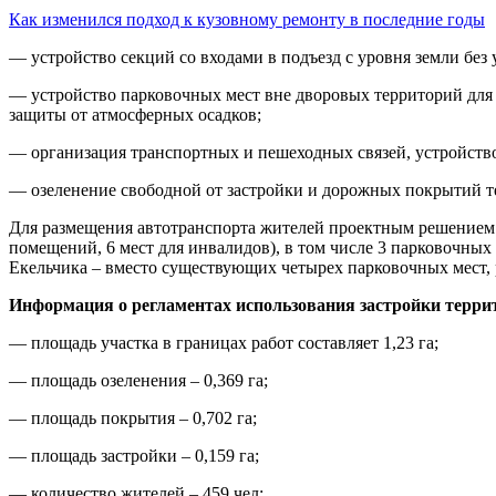
Как изменился подход к кузовному ремонту в последние годы
— устройство секций со входами в подъезд с уровня земли без 
— устройство парковочных мест вне дворовых территорий для а
защиты от атмосферных осадков;
— организация транспортных и пешеходных связей, устройств
— озеленение свободной от застройки и дорожных покрытий т
Для размещения автотранспорта жителей проектным решением п
помещений, 6 мест для инвалидов), в том числе 3 парковочны
Екельчика – вместо существующих четырех парковочных мест, 
Информация о регламентах использования застройки терри
— площадь участка в границах работ составляет 1,23 га;
— площадь озеленения – 0,369 га;
— площадь покрытия – 0,702 га;
— площадь застройки – 0,159 га;
— количество жителей – 459 чел;