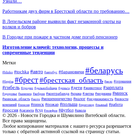
Узнали…
Работникам двух фирм в Брестской области по требованию…
В Лепельском районе выявили факт незаконной охоты на
волков и бобров
В Городке при пожаре в частном доме погиб пенсионер
Изготовление ключей: технологии, процессы и
современные тенденции
Метки
#беларусь
#авто
#барановичи
#tochka
#blizko
#автобус
#брест
#брестская_область
#германия
#берёза
#вело
#гибель
#зарплата
#дети
#животное
#гродно
#дальнобойщик
#деньга
#минск
#контрабанда
#литва
#кража
#медицина
#здоровье
#каменец
#кобрин
#налог
#мошенничество
#недвижимость
#минская_область
#новости
#мото
#польша
#работа
#пинск
#пожар
компаний
#пенсия
#приговор
#пьяный
#россия
#суд
#футбол
#сигарета
#телефон
#школа
© 2026 - Новости Городка и Шумилино Витебской области.
Все права защищены.
Любое копирование материалов с нашего ресурса разрешается
только с обратной активной ссылкой на страницу статьи.