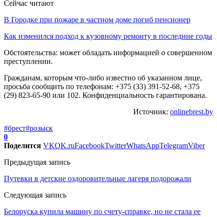
Сейчас читают
В Городке при пожаре в частном доме погиб пенсионер
Как изменился подход к кузовному ремонту в последние годы
Обстоятельства: может обладать информацией о совершенном
преступлении.
Гражданам, которым что-либо известно об указанном лице,
просьба сообщить по телефонам: +375 (33) 391-52-68, +375
(29) 823-65-90 или 102. Конфиденциальность гарантирована.
Источник:
onlinebrest.by
#брест
#розыск
0
Поделится
VK
OK.ru
Facebook
Twitter
WhatsApp
Telegram
Viber
Предыдущая запись
Путевки в детские оздоровительные лагеря подорожали
Следующая запись
Белоруска купила машину по счету-справке, но не стала ее