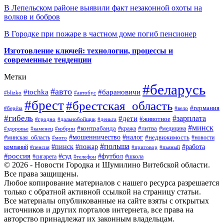
В Лепельском районе выявили факт незаконной охоты на
волков и бобров
В Городке при пожаре в частном доме погиб пенсионер
Изготовление ключей: технологии, процессы и
современные тенденции
Метки
#беларусь
#авто
#барановичи
#tochka
#blizko
#автобус
#брест
#брестская_область
#германия
#берёза
#вело
#гибель
#зарплата
#дети
#животное
#гродно
#дальнобойщик
#деньга
#минск
#контрабанда
#литва
#кража
#медицина
#здоровье
#каменец
#кобрин
#налог
#мошенничество
#недвижимость
#минская_область
#новости
#мото
#польша
#работа
#пинск
#пожар
компаний
#пенсия
#приговор
#пьяный
#россия
#суд
#футбол
#сигарета
#телефон
#школа
© 2026 - Новости Городка и Шумилино Витебской области.
Все права защищены.
Любое копирование материалов с нашего ресурса разрешается
только с обратной активной ссылкой на страницу статьи.
Все материалы опубликованные на сайте взяты с открытых
источников и других порталов интернета, все права на
авторство принадлежат их законным владельцам.