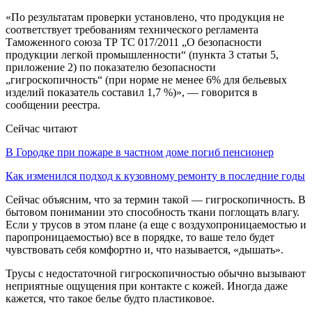
«По результатам проверки установлено, что продукция не
соответствует требованиям технического регламента
Таможенного союза ТР ТС 017/2011 „О безопасности
продукции легкой промышленности“ (пункта 3 статьи 5,
приложение 2) по показателю безопасности
„гигроскопичность“ (при норме не менее 6% для бельевых
изделий показатель составил 1,7 %)», — говорится в
сообщении реестра.
Сейчас читают
В Городке при пожаре в частном доме погиб пенсионер
Как изменился подход к кузовному ремонту в последние годы
Сейчас объясним, что за термин такой — гигроскопичность. В
бытовом понимании это способность ткани поглощать влагу.
Если у трусов в этом плане (а еще с воздухопроницаемостью и
паропроницаемостью) все в порядке, то ваше тело будет
чувствовать себя комфортно и, что называется, «дышать».
Трусы с недостаточной гигроскопичностью обычно вызывают
неприятные ощущения при контакте с кожей. Иногда даже
кажется, что такое белье будто пластиковое.