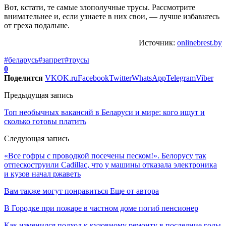
Вот, кстати, те самые злополучные трусы. Рассмотрите
внимательнее и, если узнаете в них свои, — лучше избавьтесь
от греха подальше.
Источник:
onlinebrest.by
#беларусь
#запрет
#трусы
0
Поделится
VK
OK.ru
Facebook
Twitter
WhatsApp
Telegram
Viber
Предыдущая запись
Топ необычных вакансий в Беларуси и мире: кого ищут и
сколько готовы платить
Следующая запись
«Все гофры с проводкой посечены песком!». Белорусу так
отпескоструили Cadillac, что у машины отказала электроника
и кузов начал ржаветь
Вам также могут понравиться
Еще от автора
В Городке при пожаре в частном доме погиб пенсионер
Как изменился подход к кузовному ремонту в последние годы