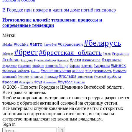
В Городке при пожаре в частном доме погиб пенсионер
Изготовление ключей: технологии, процессы и
современные тенденции
Метки
#беларусь
#авто
#барановичи
#tochka
#blizko
#автобус
#брест
#брестская_область
#германия
#берёза
#вело
#гибель
#зарплата
#дети
#животное
#гродно
#дальнобойщик
#деньга
#минск
#контрабанда
#литва
#кража
#медицина
#здоровье
#каменец
#кобрин
#налог
#мошенничество
#недвижимость
#минская_область
#новости
#мото
#польша
#работа
#пинск
#пожар
компаний
#пенсия
#приговор
#пьяный
#россия
#суд
#футбол
#сигарета
#телефон
#школа
© 2026 - Новости Городка и Шумилино Витебской области.
Все права защищены.
Любое копирование материалов с нашего ресурса разрешается
только с обратной активной ссылкой на страницу статьи.
Все материалы опубликованные на сайте взяты с открытых
источников и других порталов интернета, все права на
авторство принадлежат их законным владельцам.
Sign in