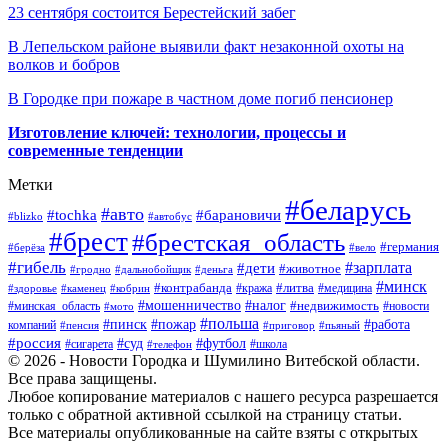
23 сентября состоится Берестейский забег
В Лепельском районе выявили факт незаконной охоты на
волков и бобров
В Городке при пожаре в частном доме погиб пенсионер
Изготовление ключей: технологии, процессы и
современные тенденции
Метки
#беларусь
#авто
#барановичи
#tochka
#blizko
#автобус
#брест
#брестская_область
#германия
#берёза
#вело
#гибель
#зарплата
#дети
#животное
#гродно
#дальнобойщик
#деньга
#минск
#контрабанда
#литва
#кража
#медицина
#здоровье
#каменец
#кобрин
#налог
#мошенничество
#недвижимость
#минская_область
#новости
#мото
#польша
#работа
#пинск
#пожар
компаний
#пенсия
#приговор
#пьяный
#россия
#суд
#футбол
#сигарета
#телефон
#школа
© 2026 - Новости Городка и Шумилино Витебской области.
Все права защищены.
Любое копирование материалов с нашего ресурса разрешается
только с обратной активной ссылкой на страницу статьи.
Все материалы опубликованные на сайте взяты с открытых