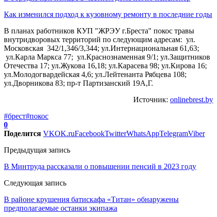
Как изменился подход к кузовному ремонту в последние годы
В планах работников КУП "ЖРЭУ г.Бреста" покос травы
внутридворовых территорий по следующим адресам: ул.
Московская 342/1,346/3,344; ул.Интернациональная 61,63;
ул.Карла Маркса 77; ул.Краснознаменная 9/1; ул.Защитников
Отечества 17; ул.Жукова 16,18; ул.Карасева 98; ул.Кирова 16;
ул.Молодогвардейская 4,6; ул.Лейтенанта Рябцева 108;
ул.Дворникова 83; пр-т Партизанский 19А,Г.
Источник:
onlinebrest.by
#брест
#покос
0
Поделится
VK
OK.ru
Facebook
Twitter
WhatsApp
Telegram
Viber
Предыдущая запись
В Минтруда рассказали о повышении пенсий в 2023 году
Следующая запись
В районе крушения батискафа «Титан» обнаружены
предполагаемые останки экипажа