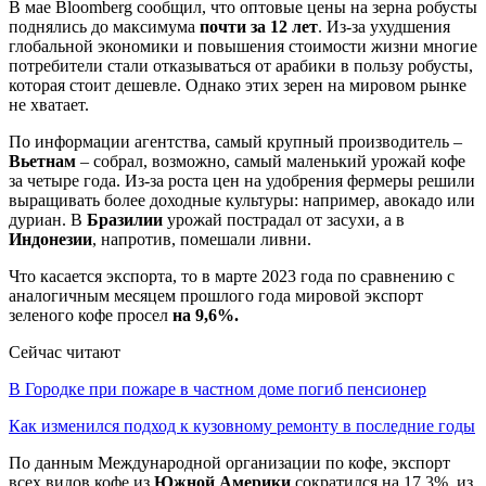
В мае Bloomberg сообщил, что оптовые цены на зерна робусты
поднялись до максимума
почти за 12 лет
. Из-за ухудшения
глобальной экономики и повышения стоимости жизни многие
потребители стали отказываться от арабики в пользу робусты,
которая стоит дешевле. Однако этих зерен на мировом рынке
не хватает.
По информации агентства, самый крупный производитель –
Вьетнам
– собрал, возможно, самый маленький урожай кофе
за четыре года. Из-за роста цен на удобрения фермеры решили
выращивать более доходные культуры: например, авокадо или
дуриан. В
Бразилии
урожай пострадал от засухи, а в
Индонезии
, напротив, помешали ливни.
Что касается экспорта, то в марте 2023 года по сравнению с
аналогичным месяцем прошлого года мировой экспорт
зеленого кофе просел
на 9,6%.
Сейчас читают
В Городке при пожаре в частном доме погиб пенсионер
Как изменился подход к кузовному ремонту в последние годы
По данным Международной организации по кофе, экспорт
всех видов кофе из
Южной Америки
сократился на 17,3%, из