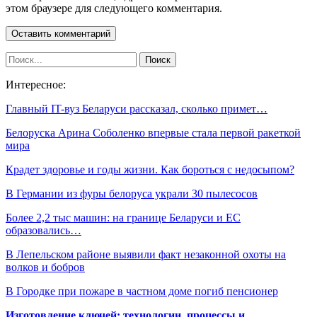
этом браузере для следующего комментария.
Интересное:
Главный IT-вуз Беларуси рассказал, сколько примет…
Белоруска Арина Соболенко впервые стала первой ракеткой
мира
Крадет здоровье и годы жизни. Как бороться с недосыпом?
В Германии из фуры белоруса украли 30 пылесосов
Более 2,2 тыс машин: на границе Беларуси и ЕС
образовались…
В Лепельском районе выявили факт незаконной охоты на
волков и бобров
В Городке при пожаре в частном доме погиб пенсионер
Изготовление ключей: технологии, процессы и