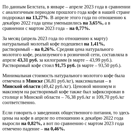
По данным Белстата, в январе – апреле 2023 года в сравнении
с аналогичным периодом прошлого года кофе в нашей стране
подорожал
на 13,27%
. В апреле этого года по отношению к
декабрю 2022 года цены уменьшились
на 3,65%,
а в
сравнении с мартом 2023 года –
на 0,77%.
За месяц (апрель 2023 года по отношению к марту)
натуральный молотый кофе подешевел
на 1,41%,
растворимый –
на 0,26%.
Средняя цена натурального
молотого кофе, реализуемого в розничной сети, составляла в
апреле
43,31 руб.
за килограмм (в марте – 43,99 руб.).
Растворимый кофе стоил
91,75 руб.
(в марте – 93,50 руб.).
Минимальная стоимость натурального молотого кофе была
отмечена в
Минске
(36,81 руб./кг), максимальная – в
Минской области
(49,42 руб./кг). Ценовой минимум и
максимум на растворимый кофе также был зафиксирован в
столице и Минской области – 76,38 руб./кг и 109,70 руб./кг
соответственно.
Если говорить о заведениях общественного питания, то здесь
цены на кофе в апреле по отношению к декабрю 2022 года
выросли
на 0,82%,
а вот по сравнению с мартом 2023 года
отмечено падение –
на 0,46%.