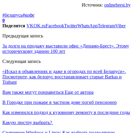
Источник:
onlinebrest.by
#беларусь
#кофе
0
Поделится
VK
OK.ru
Facebook
Twitter
WhatsApp
Telegram
Viber
Предыдущая запись
За долги на продажу выставили офис «Динамо-Брест». Этому
историческому зданию 100 лет
Следующая запись
«Искал в объявлениях и даже в огородах по всей Беларуси».
Посмотрите, как белорус восстанавливает старые Barkas и
Trabant
Вам также могут понравиться
Еще от автора
В Городке при пожаре в частном доме погиб пенсионер
Как изменился подход к кузовному ремонту в последние годы
Какую люстру выбрать?
Сравнение Windows и Linux: Как выбрать подходящую