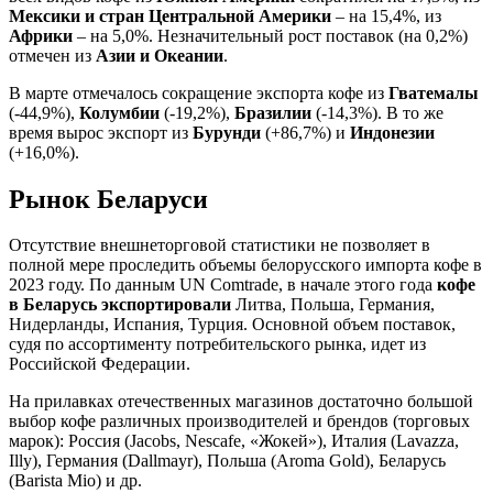
Мексики и стран Центральной Америки
– на 15,4%, из
Африки
– на 5,0%. Незначительный рост поставок (на 0,2%)
отмечен из
Азии и Океании
.
В марте отмечалось сокращение экспорта кофе из
Гватемалы
(-44,9%),
Колумбии
(-19,2%),
Бразилии
(-14,3%). В то же
время вырос экспорт из
Бурунди
(+86,7%) и
Индонезии
(+16,0%).
Рынок Беларуси
Отсутствие внешнеторговой статистики не позволяет в
полной мере проследить объемы белорусского импорта кофе в
2023 году. По данным UN Comtrade, в начале этого года
кофе
в Беларусь экспортировали
Литва, Польша, Германия,
Нидерланды, Испания, Турция. Основной объем поставок,
судя по ассортименту потребительского рынка, идет из
Российской Федерации.
На прилавках отечественных магазинов достаточно большой
выбор кофе различных производителей и брендов (торговых
марок): Россия (Jacobs, Nescafe, «Жокей»), Италия (Lavazza,
Illy), Германия (Dallmayr), Польша (Aroma Gold), Беларусь
(Barista Mio) и др.