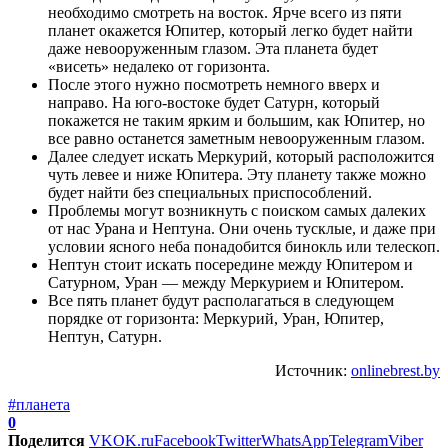
необходимо смотреть на восток. Ярче всего из пяти
планет окажется Юпитер, который легко будет найти
даже невооруженным глазом. Эта планета будет
«висеть» недалеко от горизонта.
После этого нужно посмотреть немного вверх и
направо. На юго-востоке будет Сатурн, который
покажется не таким ярким и большим, как Юпитер, но
все равно останется заметным невооруженным глазом.
Далее следует искать Меркурий, который расположится
чуть левее и ниже Юпитера. Эту планету также можно
будет найти без специальных приспособлений.
Проблемы могут возникнуть с поиском самых далеких
от нас Урана и Нептуна. Они очень тусклые, и даже при
условии ясного неба понадобится бинокль или телескоп.
Нептун стоит искать посередине между Юпитером и
Сатурном, Уран — между Меркурием и Юпитером.
Все пять планет будут располагаться в следующем
порядке от горизонта: Меркурий, Уран, Юпитер,
Нептун, Сатурн.
Источник:
onlinebrest.by
#планета
0
Поделится
VK
OK.ru
Facebook
Twitter
WhatsApp
Telegram
Viber