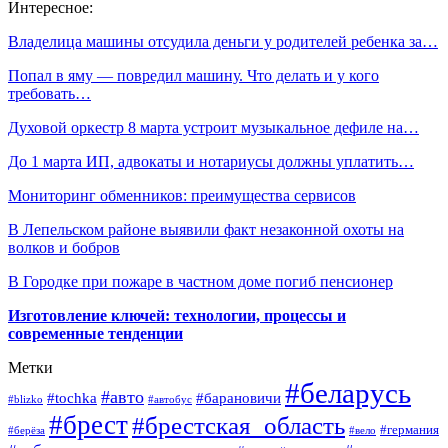
Интересное:
Владелица машины отсудила деньги у родителей ребенка за…
Попал в яму — повредил машину. Что делать и у кого
требовать…
Духовой оркестр 8 марта устроит музыкальное дефиле на…
До 1 марта ИП, адвокаты и нотариусы должны уплатить…
Мониторинг обменников: преимущества сервисов
В Лепельском районе выявили факт незаконной охоты на
волков и бобров
В Городке при пожаре в частном доме погиб пенсионер
Изготовление ключей: технологии, процессы и
современные тенденции
Метки
#беларусь
#авто
#барановичи
#tochka
#blizko
#автобус
#брест
#брестская_область
#германия
#берёза
#вело