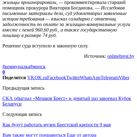
жильцы проигнорировали, —
прокомментировала старший
помощник прокурора Виктория Богданова. —
Исследовав
письменные материалы дела, суд удовлетворил заявленные
истцом требования — взыскал солидарно с ответчиц
задолженность по оплате за жилищно-коммунальные услуги
вместе с пеней 960,60 руб., а также государственную
пошлину в размере 74 руб.
Решение суда вступило в законную силу.
Источник:
onlinebrest.by
#коммуналка
#минск
0
Поделится
VK
OK.ru
Facebook
Twitter
WhatsApp
Telegram
Viber
Предыдущая запись
СКА обыграл «Мешков Брест» и девятый раз завоевал Кубок
Беларуси
Следующая запись
Как будут работать музеи Брестской крепости 9 мая
Вам также могут понравиться
Еще от автора