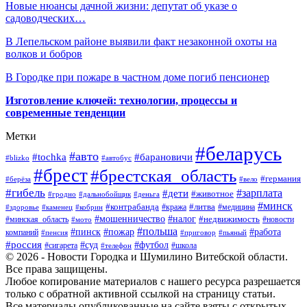
Новые нюансы дачной жизни: депутат об указе о
садоводческих…
В Лепельском районе выявили факт незаконной охоты на
волков и бобров
В Городке при пожаре в частном доме погиб пенсионер
Изготовление ключей: технологии, процессы и
современные тенденции
Метки
#беларусь
#авто
#барановичи
#tochka
#blizko
#автобус
#брест
#брестская_область
#германия
#берёза
#вело
#гибель
#зарплата
#дети
#животное
#гродно
#дальнобойщик
#деньга
#минск
#контрабанда
#литва
#кража
#медицина
#здоровье
#каменец
#кобрин
#налог
#мошенничество
#недвижимость
#минская_область
#новости
#мото
#польша
#работа
#пинск
#пожар
компаний
#пенсия
#приговор
#пьяный
#россия
#суд
#футбол
#сигарета
#телефон
#школа
© 2026 - Новости Городка и Шумилино Витебской области.
Все права защищены.
Любое копирование материалов с нашего ресурса разрешается
только с обратной активной ссылкой на страницу статьи.
Все материалы опубликованные на сайте взяты с открытых