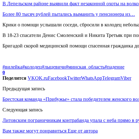
В Лепельском районе выявили факт незаконной охоты на волк
Более 80 тысяч рублей пытались выманить у пенсионера из…
Крики о помощи услышали соседи, сбросили в колодец неболь
В 18-23 спасатели Денис Смоленский и Никита Третьяк при п
Бригадой скорой медицинской помощи спасенная гражданка до
#вилейка
#колодец
#лыцевичи
#минская_область
#падение
0
Поделится
VK
OK.ru
Facebook
Twitter
WhatsApp
Telegram
Viber
Предыдущая запись
Брестская команда «Прибужье» стала победителем женского во
Следующая запись
Литовским пограничникам контрабанда упала с неба прямо в р
Вам также могут понравиться
Еще от автора