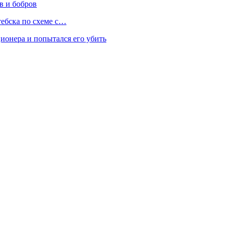
в и бобров
тебска по схеме с…
онера и попытался его убить