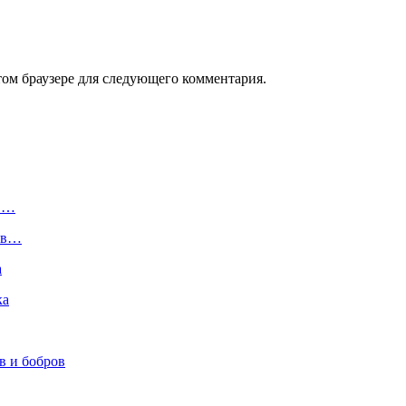
том браузере для следующего комментария.
».…
ь в…
а
ка
в и бобров