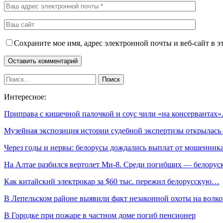
Сохраните мое имя, адрес электронной почты и веб-сайт в э
Интересное:
Приправа с кишечной палочкой и соус чили «на консервантах
Музейная экспозиция истории судебной экспертизы открылас
Через годы и нервы: белорусы дождались выплат от мошенник
На Алтае разбился вертолет Ми-8. Среди погибших — белорус
Как китайский электрокар за $60 тыс. пережил белорусскую…
В Лепельском районе выявили факт незаконной охоты на волко
В Городке при пожаре в частном доме погиб пенсионер