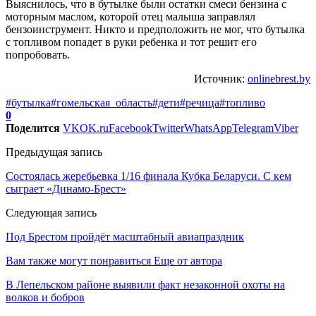
Выяснилось, что в бутылке были остатки смеси бензина с
моторным маслом, которой отец малыша заправлял
бензоинструмент. Никто и предположить не мог, что бутылка
с топливом попадет в руки ребенка и тот решит его
попробовать.
Источник:
onlinebrest.by
#бутылка
#гомельская_область
#дети
#речица
#топливо
0
Поделится
VK
OK.ru
Facebook
Twitter
WhatsApp
Telegram
Viber
Предыдущая запись
Состоялась жеребьевка 1/16 финала Кубка Беларуси. С кем
сыграет «Динамо-Брест»
Следующая запись
Под Брестом пройдёт масштабный авиапраздник
Вам также могут понравиться
Еще от автора
В Лепельском районе выявили факт незаконной охоты на
волков и бобров