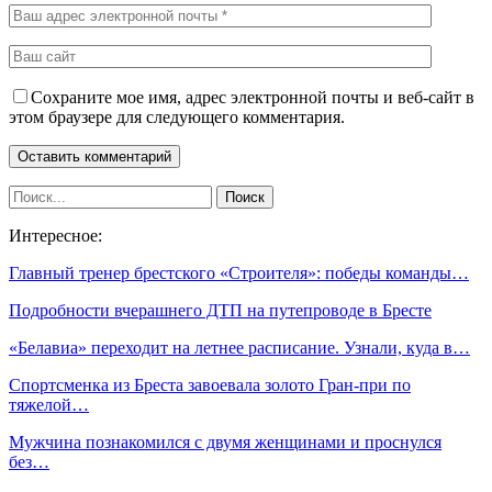
Сохраните мое имя, адрес электронной почты и веб-сайт в
этом браузере для следующего комментария.
Интересное:
Главный тренер брестского «Строителя»: победы команды…
Подробности вчерашнего ДТП на путепроводе в Бресте
«Белавиа» переходит на летнее расписание. Узнали, куда в…
Спортсменка из Бреста завоевала золото Гран-при по
тяжелой…
Мужчина познакомился с двумя женщинами и проснулся
без…