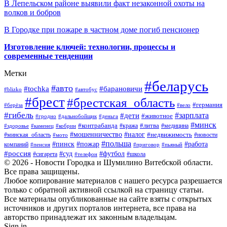
В Лепельском районе выявили факт незаконной охоты на
волков и бобров
В Городке при пожаре в частном доме погиб пенсионер
Изготовление ключей: технологии, процессы и
современные тенденции
Метки
#беларусь
#авто
#барановичи
#tochka
#blizko
#автобус
#брест
#брестская_область
#германия
#берёза
#вело
#гибель
#зарплата
#дети
#животное
#гродно
#дальнобойщик
#деньга
#минск
#контрабанда
#литва
#кража
#медицина
#здоровье
#каменец
#кобрин
#налог
#мошенничество
#недвижимость
#минская_область
#новости
#мото
#польша
#работа
#пинск
#пожар
компаний
#пенсия
#приговор
#пьяный
#россия
#суд
#футбол
#сигарета
#телефон
#школа
© 2026 - Новости Городка и Шумилино Витебской области.
Все права защищены.
Любое копирование материалов с нашего ресурса разрешается
только с обратной активной ссылкой на страницу статьи.
Все материалы опубликованные на сайте взяты с открытых
источников и других порталов интернета, все права на
авторство принадлежат их законным владельцам.
Sign in