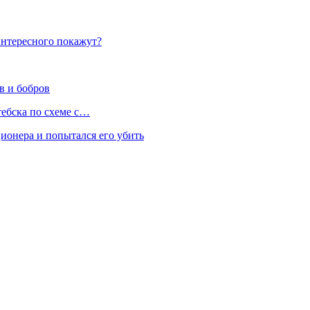
интересного покажут?
в и бобров
тебска по схеме с…
онера и попытался его убить