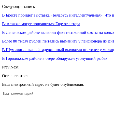
Следующая запись
В Бресте пройдет выставка «Беларусь интеллектуальная». Что 
Вам также могут понравиться
Еще от автора
В Лепельском районе выявили факт незаконной охоты на волко
Более 80 тысяч рублей пытались выманить у пенсионера из Ви
В Шумилино пьяный задержанный выхватил пистолет у милици
В Городокском районе в озере обнаружен утонувший рыбак
Prev
Next
Оставьте ответ
Ваш электронный адрес не будет опубликован.