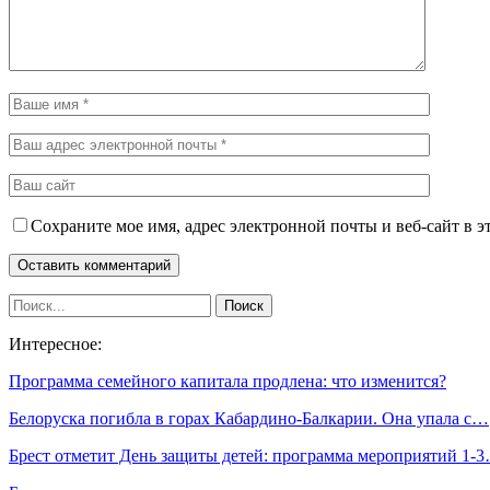
Сохраните мое имя, адрес электронной почты и веб-сайт в э
Интересное:
Программа семейного капитала продлена: что изменится?
Белоруска погибла в горах Кабардино-Балкарии. Она упала с…
Брест отметит День защиты детей: программа мероприятий 1-