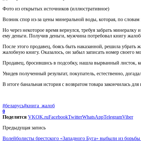
Фото из открытых источников (иллюстративное)
Возник спор из-за цены минеральной воды, которая, по словам 
Но через некоторое время вернулся, требуя забрать минералку и
ему деньги. Получив деньги, мужчина потребовал книгу жалоб
После этого продавец, боясь быть наказанной, решила убрать ж
жалобную книгу. Оказалось, он забыл записать номер своего мо
Продавец, бросившись в подсобку, нашла вырванный листок, кое
Увидев полученный результат, покупатель, естественно, догад
В итоге банальная история с возвратом товара закончилась дл
#беларусь
#книга_жалоб
0
Поделится
VK
OK.ru
Facebook
Twitter
WhatsApp
Telegram
Viber
Предыдущая запись
Волейболисты брестского «Западного Буга» выбыли из борьбы 