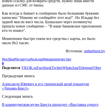
новую ссылку для возврата средств, нужно лишь ввести
данные из СМС от банка.
Как всегда и бывает в сообщении было большими буквами
написано "Никому не сообщайте этот код!". Но Ильдар без
задней мысли ввел числа. Буквально через полминуты
пришло новое сообщение – "В ваше банковское приложение
кто-то вошел".
Мошенники быстро сняли все средства с карты, их было
около Br2 тысяч.
Источник:
onlinebrest.by
#tochka
#беларусь
#ильдар
#мошенничество
0
Поделится
VK
OK.ru
Facebook
Twitter
WhatsApp
Telegram
Viber
Предыдущая запись
Александр Юревич и его тренерский штаб покинули
«Динамо-Брест»
Следующая запись
В краеведческом музее Бреста проходит «Выставка одного