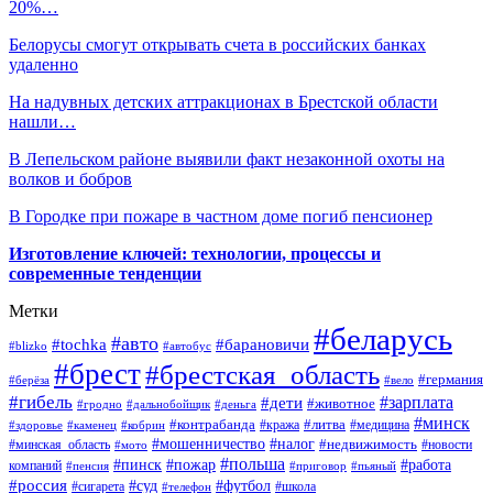
20%…
Белорусы смогут открывать счета в российских банках
удаленно
На надувных детских аттракционах в Брестской области
нашли…
В Лепельском районе выявили факт незаконной охоты на
волков и бобров
В Городке при пожаре в частном доме погиб пенсионер
Изготовление ключей: технологии, процессы и
современные тенденции
Метки
#беларусь
#авто
#барановичи
#tochka
#blizko
#автобус
#брест
#брестская_область
#германия
#берёза
#вело
#гибель
#зарплата
#дети
#животное
#гродно
#дальнобойщик
#деньга
#минск
#контрабанда
#литва
#кража
#медицина
#здоровье
#каменец
#кобрин
#налог
#мошенничество
#недвижимость
#минская_область
#новости
#мото
#польша
#работа
#пинск
#пожар
компаний
#пенсия
#приговор
#пьяный
#россия
#суд
#футбол
#сигарета
#телефон
#школа