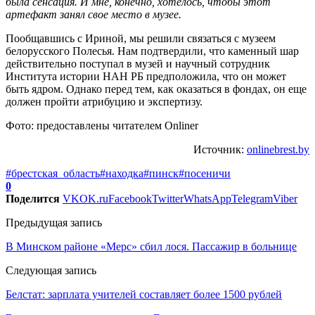
была сенсация. И мне, конечно, хотелось, чтобы этот
артефакт занял свое место в музее.
Пообщавшись с Ириной, мы решили связаться с музеем
белорусского Полесья. Нам подтвердили, что каменный шар
действительно поступал в музей и научный сотрудник
Института истории НАН РБ предположила, что он может
быть ядром. Однако перед тем, как оказаться в фондах, он еще
должен пройти атрибуцию и экспертизу.
Фото: предоставлены читателем Onliner
Источник:
onlinebrest.by
#брестская_область
#находка
#пинск
#посеничи
0
Поделится
VK
OK.ru
Facebook
Twitter
WhatsApp
Telegram
Viber
Предыдущая запись
В Минском районе «Мерс» сбил лося. Пассажир в больнице
Следующая запись
Белстат: зарплата учителей составляет более 1500 рублей