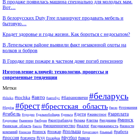
В продаже появилась машина специально для молодых мам.
Вот…
В белорусских Duty Free планируют продавать мебель и
бытовую…
Крадет здоровье и годы жизни. Как бороться с недосыпом?
В Лепельском районе выявили факт незаконной охоты на
волков и бобров
В Городке при пожаре в частном доме погиб пенсионер
Изготовление ключей: технологии, процессы и
современные тенденции
Метки
#беларусь
#авто
#барановичи
#tochka
#blizko
#автобус
#брест
#брестская_область
#германия
#берёза
#вело
#гибель
#зарплата
#дети
#животное
#гродно
#дальнобойщик
#деньга
#минск
#контрабанда
#литва
#кража
#медицина
#здоровье
#каменец
#кобрин
#налог
#мошенничество
#недвижимость
#минская_область
#новости
#мото
#польша
#работа
#пинск
#пожар
компаний
#пенсия
#приговор
#пьяный
#россия
#суд
#футбол
#сигарета
#телефон
#школа