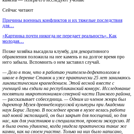
Сейчас читают
Причины военных конфликтов и их тяжелые последствия
для…
«Картинка почти никогда не передает реальность». Как
молодая…
Позже хозяйка высадила клумбу, для декоративного
обрамления положила на нее камень и на долгое время про
него забыла. Вспомнить о нем заставил случай.
—
Дело в том, что я работаю учителем-дефектологом в
школе в деревне Ставок и уже практически 25 лет занимаюсь
лингвистическим краеведением. Этой весной вместе с
ученицей мы ездили на республиканский конкурс. Исследование
посвятили микротопонимам северной части Пинского района,
—
рассказывает собеседница
. — Одним из членов жюри был
директор Музея древнебелорусской культуры при Академии
наук Борис Лазуко. В последнее время в музее велась работа
над новой экспозицией, он был закрыт для посещений, но для
нас, как для участников и специалистов, провели экскурсию. И
я была очень удивлена, когда увидела практически такие же
камни, как на своем участке. Только на них было написано,