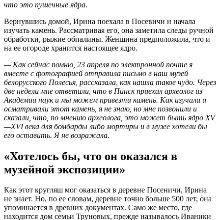
что это пушечные ядра
.
Вернувшись домой, Ирина поехала в Посевичи и начала
изучать камень. Рассматривая его, она заметила следы ручной
обработки, рыжие обпалины. Женщина предположила, что и
на ее огороде хранится настоящее ядро.
— Как сейчас помню, 23 апреля по электронной почте я
вместе с фотографией отправила письмо в наш музей
белорусского Полесья, рассказала, как нашла такое чудо. Через
две недели мне ответили, что в Пинск приехал археолог из
Академии наук и мы можем привезти камень. Как изучали и
осматривали этот камень, я не знаю, но мне позвонили и
сказали, что, по мнению археолога, это может быть ядро XV
—XVI века для бомбарды либо мортиры и в музее хотели бы
его оставить. Я не возражала.
«Хотелось бы, что он оказался в
музейной экспозиции»
Как этот кругляш мог оказаться в деревне Посеничи, Ирина
не знает. Но, по ее словам, деревне точно больше 500 лет, она
упоминается в древних документах. Само же место, где
находится дом семьи Труновых, прежде называлось Иваники