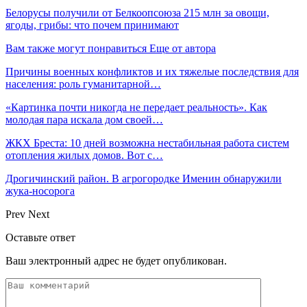
Белорусы получили от Белкоопсоюза 215 млн за овощи,
ягоды, грибы: что почем принимают
Вам также могут понравиться
Еще от автора
Причины военных конфликтов и их тяжелые последствия для
населения: роль гуманитарной…
«Картинка почти никогда не передает реальность». Как
молодая пара искала дом своей…
ЖКХ Бреста: 10 дней возможна нестабильная работа систем
отопления жилых домов. Вот с…
Дрогичинский район. В агрогородке Именин обнаружили
жука-носорога
Prev
Next
Оставьте ответ
Ваш электронный адрес не будет опубликован.