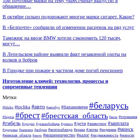
Три почтовые марки на тему «Брестчина» выпустят в
обращение…
В октябре сильно подорожают многие марки сигарет. Какие?
В «Белпочте» сообщили об изменении расценок на ряд услуг
Таможня: на ввозе BMW хотели сэкономить 120 тысяч,
могут…
В Лепельском районе выявили факт незаконной охоты на
волков и бобров
В Городке при пожаре в частном доме погиб пенсионер
Изготовление ключей: технологии, процессы и
современные тенденции
Метки
#беларусь
#авто
#барановичи
#tochka
#blizko
#автобус
#брест
#брестская_область
#германия
#берёза
#вело
#гибель
#зарплата
#дети
#животное
#гродно
#дальнобойщик
#деньга
#минск
#контрабанда
#литва
#кража
#медицина
#здоровье
#каменец
#кобрин
#налог
#мошенничество
#недвижимость
#минская_область
#новости
#мото