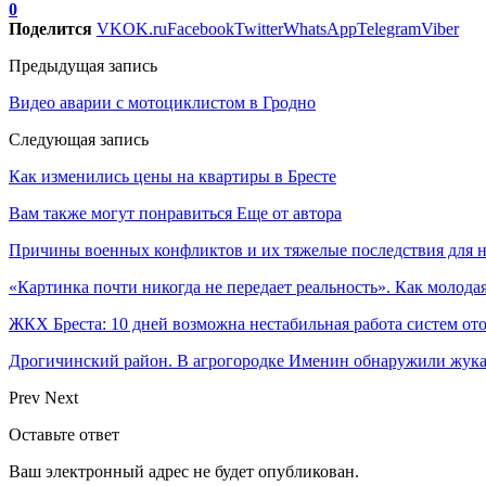
0
Поделится
VK
OK.ru
Facebook
Twitter
WhatsApp
Telegram
Viber
Предыдущая запись
Видео аварии с мотоциклистом в Гродно
Следующая запись
Как изменились цены на квартиры в Бресте
Вам также могут понравиться
Еще от автора
Причины военных конфликтов и их тяжелые последствия для 
«Картинка почти никогда не передает реальность». Как молода
ЖКХ Бреста: 10 дней возможна нестабильная работа систем о
Дрогичинский район. В агрогородке Именин обнаружили жука
Prev
Next
Оставьте ответ
Ваш электронный адрес не будет опубликован.