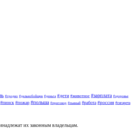
ль
#зарплата
#дети
#животное
#гродно
#дальнобойщик
#деньга
#здоровье
#польша
#россия
#работа
#пинск
#пожар
#приговор
#сигарета
#пьяный
ринадлежат их законным владельцам.