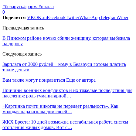
#беларусь
#форма
#школа
0
Поделится
VK
OK.ru
Facebook
Twitter
WhatsApp
Telegram
Viber
Предыдущая запись
В Пинском районе ночью сбили женщину, которая выбежала
на дорогу
Следующая запись
Зарплата от 3000 рублей – кому в Беларуси готовы платить
такие деньги
Вам также могут понравиться
Еще от автора
Причины военных конфликтов и их тяжелые последствия для
населения: роль гуманитарной…
«Картинка почти никогда не передает реальность». Как
молодая пара искала дом своей…
ЖКХ Бреста: 10 дней возможна нестабильная работа систем
отопления жилых домов. Вот с…