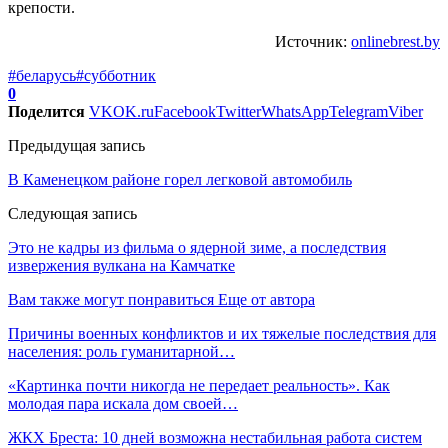
крепости.
Источник:
onlinebrest.by
#беларусь
#субботник
0
Поделится
VK
OK.ru
Facebook
Twitter
WhatsApp
Telegram
Viber
Предыдущая запись
В Каменецком районе горел легковой автомобиль
Следующая запись
Это не кадры из фильма о ядерной зиме, а последствия
извержения вулкана на Камчатке
Вам также могут понравиться
Еще от автора
Причины военных конфликтов и их тяжелые последствия для
населения: роль гуманитарной…
«Картинка почти никогда не передает реальность». Как
молодая пара искала дом своей…
ЖКХ Бреста: 10 дней возможна нестабильная работа систем