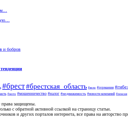
том…
пную…
в и бобров
 тенденции
#брест
#брестская_область
#гибе
#германия
а
#вело
#налог
#мошенничество
#недвижимость
асть
#новости компаний
#мото
#пенсия
е права защищены.
олько с обратной активной ссылкой на страницу статьи.
чников и других порталов интернета, все права на авторство п