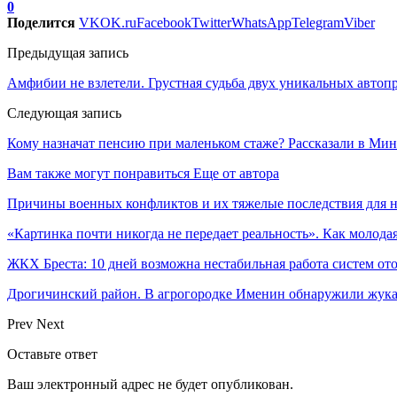
0
Поделится
VK
OK.ru
Facebook
Twitter
WhatsApp
Telegram
Viber
Предыдущая запись
Амфибии не взлетели. Грустная судьба двух уникальных авто
Следующая запись
Кому назначат пенсию при маленьком стаже? Рассказали в Мин
Вам также могут понравиться
Еще от автора
Причины военных конфликтов и их тяжелые последствия для 
«Картинка почти никогда не передает реальность». Как молода
ЖКХ Бреста: 10 дней возможна нестабильная работа систем о
Дрогичинский район. В агрогородке Именин обнаружили жука
Prev
Next
Оставьте ответ
Ваш электронный адрес не будет опубликован.