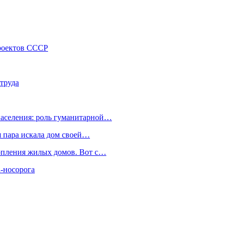
проектов СССР
труда
населения: роль гуманитарной…
я пара искала дом своей…
топления жилых домов. Вот с…
-носорога