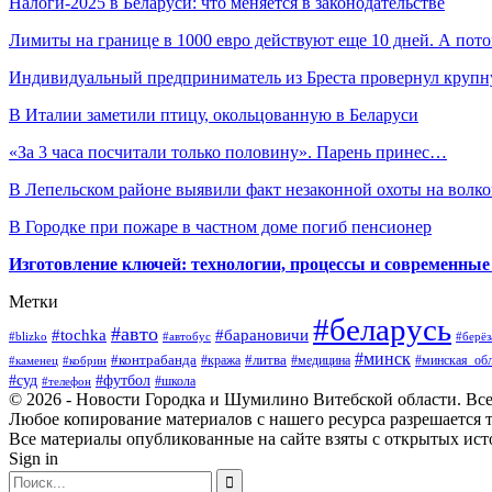
Налоги-2025 в Беларуси: что меняется в законодательстве
Лимиты на границе в 1000 евро действуют еще 10 дней. А по
Индивидуальный предприниматель из Бреста провернул кру
В Италии заметили птицу, окольцованную в Беларуси
«За 3 часа посчитали только половину». Парень принес…
В Лепельском районе выявили факт незаконной охоты на волко
В Городке при пожаре в частном доме погиб пенсионер
Изготовление ключей: технологии, процессы и современные
Метки
#беларусь
#авто
#барановичи
#tochka
#blizko
#берёз
#автобус
#минск
#контрабанда
#литва
#кража
#медицина
#минская_обл
#каменец
#кобрин
#суд
#футбол
#телефон
#школа
© 2026 - Новости Городка и Шумилино Витебской области. Вс
Любое копирование материалов с нашего ресурса разрешается т
Все материалы опубликованные на сайте взяты с открытых исто
Sign in