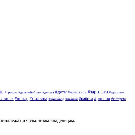
ль
#зарплата
#дети
#животное
#гродно
#дальнобойщик
#деньга
#здоровье
#польша
#россия
#работа
#пинск
#пожар
#приговор
#сигарета
#пьяный
ринадлежат их законным владельцам.