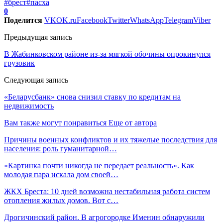
#брест
#пасха
0
Поделится
VK
OK.ru
Facebook
Twitter
WhatsApp
Telegram
Viber
Предыдущая запись
В Жабинковском районе из-за мягкой обочины опрокинулся
грузовик
Следующая запись
«Беларусбанк» снова снизил ставку по кредитам на
недвижимость
Вам также могут понравиться
Еще от автора
Причины военных конфликтов и их тяжелые последствия для
населения: роль гуманитарной…
«Картинка почти никогда не передает реальность». Как
молодая пара искала дом своей…
ЖКХ Бреста: 10 дней возможна нестабильная работа систем
отопления жилых домов. Вот с…
Дрогичинский район. В агрогородке Именин обнаружили