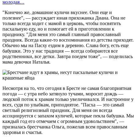
молодая…
"Конечно же, домашние куличи вкуснее. Они еще и
полезнее", — рассуждает юная прихожанка Диана. Она не
только всегда ходит с мамой в церковь, чтобы посвятить
пасхальную еду, но и помогает ей в приготовлении к
празднику. "Для меня это самый главный православный
праздник. Всегда какие-то воспоминания из детства приходят.
Обычно мы на Пасху ездим в деревню. Слава богу, есть еще
бабушки. Это у нас традиция — всегда собираются все
родственники, все детки. Завтра поедем тоже", — поделилась
мама девочки Наталья.
Несмотря на то, что сегодня в Бресте не самая благоприятная
погода — с утра небо затянуло тучами, моросит дождь —
людской поток к храмам только увеличивался. И настроение у
всех, судя по улыбкам, приподнятое. "Пасха — это самый
светлый религиозный праздник. Для меня он всегда
ассоциируется с запахом куличей, которые пекла бабушка. Мы
каждый год его отмечаем с огромным удовольствием", —
призналась брестчанка Ольга, пожелав всем православным
здоровья и счастья.