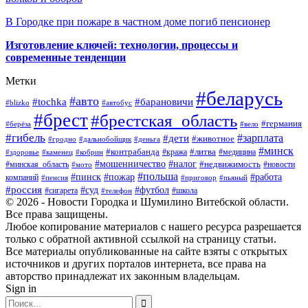
В Городке при пожаре в частном доме погиб пенсионер
Изготовление ключей: технологии, процессы и
современные тенденции
Метки
#беларусь
#авто
#барановичи
#tochka
#blizko
#автобус
#брест
#брестская_область
#германия
#берёза
#вело
#гибель
#зарплата
#дети
#животное
#гродно
#дальнобойщик
#деньга
#минск
#контрабанда
#литва
#кража
#медицина
#здоровье
#каменец
#кобрин
#налог
#мошенничество
#недвижимость
#минская_область
#новости
#мото
#польша
#работа
#пинск
#пожар
компаний
#пенсия
#приговор
#пьяный
#россия
#суд
#футбол
#сигарета
#телефон
#школа
© 2026 - Новости Городка и Шумилино Витебской области.
Все права защищены.
Любое копирование материалов с нашего ресурса разрешается
только с обратной активной ссылкой на страницу статьи.
Все материалы опубликованные на сайте взяты с открытых
источников и других порталов интернета, все права на
авторство принадлежат их законным владельцам.
Sign in