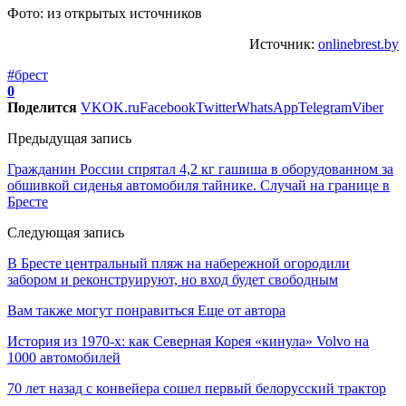
Фото: из открытых источников
Источник:
onlinebrest.by
#брест
0
Поделится
VK
OK.ru
Facebook
Twitter
WhatsApp
Telegram
Viber
Предыдущая запись
Гражданин России спрятал 4,2 кг гашиша в оборудованном за
обшивкой сиденья автомобиля тайнике. Случай на границе в
Бресте
Следующая запись
В Бресте центральный пляж на набережной огородили
забором и реконструируют, но вход будет свободным
Вам также могут понравиться
Еще от автора
История из 1970-х: как Северная Корея «кинула» Volvo на
1000 автомобилей
70 лет назад с конвейера сошел первый белорусский трактор