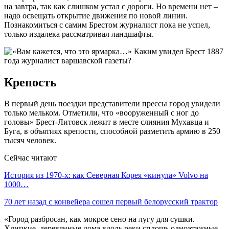
на завтра, так как слишком устал с дороги. Но времени нет –
надо освещать открытие движения по новой линии.
Познакомиться с самим Брестом журналист пока не успел,
только издалека рассматривал ландшафты.
Крепость
В первый день поездки представители прессы город увидели
только мельком. Отметили, что «вооруженный с ног до
головы» Брест-Литовск лежит в месте слияния Мухавца и
Буга, в объятиях крепости, способной разметить армию в 250
тысяч человек.
Сейчас читают
История из 1970-х: как Северная Корея «кинула» Volvo на
1000…
70 лет назад с конвейера сошел первый белорусский трактор
«Город разбросан, как мокрое сено на лугу для сушки.
Хлипкие, деревянные дома вдоль реки сплошь одноэтажные.