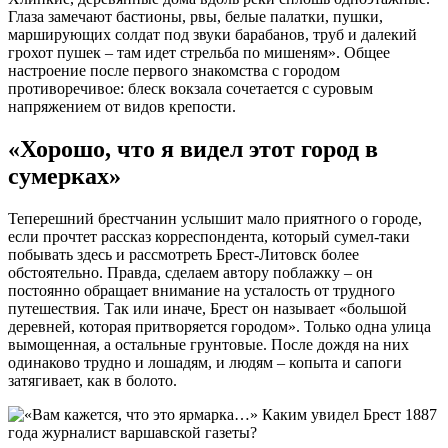
Глаза замечают бастионы, рвы, белые палатки, пушки,
марширующих солдат под звуки барабанов, труб и далекий
грохот пушек – там идет стрельба по мишеням». Общее
настроение после первого знакомства с городом
противоречивое: блеск вокзала сочетается с суровым
напряжением от видов крепости.
«Хорошо, что я видел этот город в
сумерках»
Теперешний брестчанин услышит мало приятного о городе,
если прочтет рассказ корреспондента, который сумел-таки
побывать здесь и рассмотреть Брест-Литовск более
обстоятельно. Правда, сделаем автору поблажку – он
постоянно обращает внимание на усталость от трудного
путешествия. Так или иначе, Брест он называет «большой
деревней, которая притворяется городом». Только одна улица
вымощенная, а остальные грунтовые. После дождя на них
одинаково трудно и лошадям, и людям – копыта и сапоги
затягивает, как в болото.