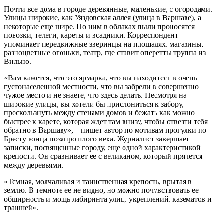
Почти все дома в городе деревянные, маленькие, с огородами.
Улицы широкие, как Уяздовская аллея (улица в Варшаве), а
некоторые еще шире. По ним в облаках пыли проносятся
повозки, телеги, кареты и всадники. Корреспондент
упоминает передвижные зверинцы на площадях, магазины,
разноцветные огоньки, театр, где ставит оперетты труппа из
Вильно.
«Вам кажется, что это ярмарка, что вы находитесь в очень
густонаселенной местности, что вы забрели в совершенно
чужое место и не знаете, что здесь делать. Несмотря на
широкие улицы, вы хотели бы прислониться к забору,
проскользнуть между стенами домов и бежать как можно
быстрее к карете, которая ждет там внизу, чтобы отвезти тебя
обратно в Варшаву», – пишет автор по мотивам прогулки по
Бресту конца позапрошлого века. Журналист завершает
записки, посвященные городу, еще одной характеристикой
крепости. Он сравнивает ее с великаном, который прячется
между деревьями.
«Темная, молчаливая и таинственная крепость, врытая в
землю. В темноте ее не видно, но можно почувствовать ее
обширность и мощь лабиринта улиц, укреплений, казематов и
траншей».