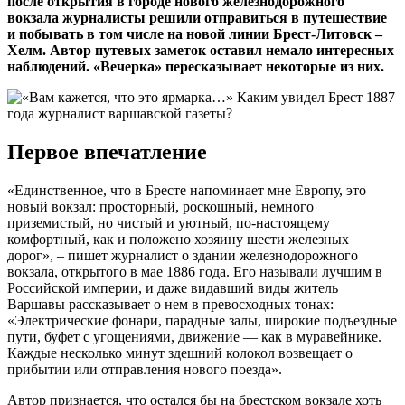
после открытия в городе нового железнодорожного
вокзала журналисты решили отправиться в путешествие
и побывать в том числе на новой линии Брест-Литовск –
Хелм. Автор путевых заметок оставил немало интересных
наблюдений. «Вечерка» пересказывает некоторые из них.
Первое впечатление
«Единственное, что в Бресте напоминает мне Европу, это
новый вокзал: просторный, роскошный, немного
приземистый, но чистый и уютный, по-настоящему
комфортный, как и положено хозяину шести железных
дорог», – пишет журналист о здании железнодорожного
вокзала, открытого в мае 1886 года. Его называли лучшим в
Российской империи, и даже видавший виды житель
Варшавы рассказывает о нем в превосходных тонах:
«Электрические фонари, парадные залы, широкие подъездные
пути, буфет с угощениями, движение — как в муравейнике.
Каждые несколько минут здешний колокол возвещает о
прибытии или отправления нового поезда».
Автор признается, что остался бы на брестском вокзале хоть