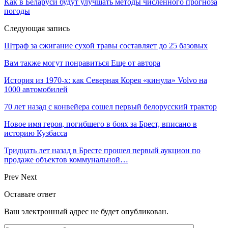
Как в Беларуси будут улучшать методы численного прогноза
погоды
Следующая запись
Штраф за сжигание сухой травы составляет до 25 базовых
Вам также могут понравиться
Еще от автора
История из 1970-х: как Северная Корея «кинула» Volvo на
1000 автомобилей
70 лет назад с конвейера сошел первый белорусский трактор
Новое имя героя, погибшего в боях за Брест, вписано в
историю Кузбасса
Тридцать лет назад в Бресте прошел первый аукцион по
продаже объектов коммунальной…
Prev
Next
Оставьте ответ
Ваш электронный адрес не будет опубликован.