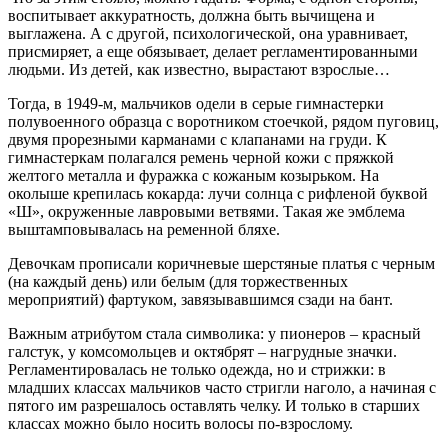
воспитывает аккуратность, должна быть вычищена и
выглажена. А с другой, психологической, она уравнивает,
присмиряет, а еще обязывает, делает регламентированными
людьми. Из детей, как известно, вырастают взрослые…
Тогда, в 1949-м, мальчиков одели в серые гимнастерки
полувоенного образца с воротником стоечкой, рядом пуговиц,
двумя прорезными карманами с клапанами на груди. К
гимнастеркам полагался ремень черной кожи с пряжкой
желтого металла и фуражка с кожаным козырьком. На
околыше крепилась кокарда: лучи солнца с рифленой буквой
«Ш», окруженные лавровыми ветвями. Такая же эмблема
выштамповывалась на ременной бляхе.
Девочкам прописали коричневые шерстяные платья с черным
(на каждый день) или белым (для торжественных
мероприятий) фартуком, завязывавшимся сзади на бант.
Важным атрибутом стала символика: у пионеров – красный
галстук, у комсомольцев и октябрят – нагрудные значки.
Регламентировалась не только одежда, но и стрижки: в
младших классах мальчиков часто стригли наголо, а начиная с
пятого им разрешалось оставлять челку. И только в старших
классах можно было носить волосы по-взрослому.