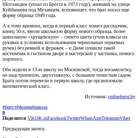
Шотландии (уехал из Бреста в 1973 году), живший на улице
Куйбышева под Мухавцем, вспоминает, что брат носил еще
форму образца 1949 года.
А к тому времени, когда в первый класс пошел рассказчик,
конец 50-х, ввели школьную форму нового образца, более
цивильную «хрущевскую» – синего цвета (учли кляксы на
рукавах в условиях использования чернильных перьевых
ручек) без ремней и фуражек – и Диме пошили такой
костюмчик в гостином дворе в мастерской у частника, немого
портного.
Оба ходили в 13-ю школу на Московской, тогда восьмилетку,
не надстроенную, двухэтажную, с большим тенистым садом.
Брата потом перевели в первую школу, где организовали
математический класс.
Источник:
onlinebrest.by
#брест
#форма
#школа
0
Поделится
VK
OK.ru
Facebook
Twitter
WhatsApp
Telegram
Viber
Предыдущая запись