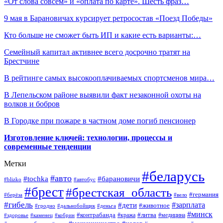
«От слова совсем» и «оплата по карте». Шесть фраз…
9 мая в Барановичах курсирует ретросостав «Поезд Победы»
Кто больше не сможет быть ИП и какие есть варианты:…
Семейный капитал активнее всего досрочно тратят на
Брестчине
В рейтинге самых высокооплачиваемых спортсменов мира…
В Лепельском районе выявили факт незаконной охоты на
волков и бобров
В Городке при пожаре в частном доме погиб пенсионер
Изготовление ключей: технологии, процессы и
современные тенденции
Метки
#беларусь
#авто
#барановичи
#tochka
#blizko
#автобус
#брест
#брестская_область
#германия
#берёза
#вело
#гибель
#зарплата
#дети
#животное
#гродно
#дальнобойщик
#деньга
#минск
#контрабанда
#литва
#кража
#медицина
#здоровье
#каменец
#кобрин