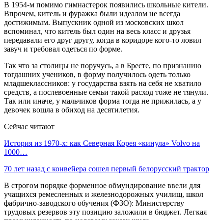
В 1954-м помимо гимнастерок появились школьные кители.
Впрочем, китель и фуражка были идеалом не всегда
достижимым. Выпускник одной из московских школ
вспоминал, что китель был один на весь класс и друзья
передавали его друг другу, когда в коридоре кого-то ловил
завуч и требовал одеться по форме.
Так что за столицы не поручусь, а в Бресте, по признанию
тогдашних учеников, в форму получилось одеть только
младшеклассников: у государства взять на себя не хватило
средств, а послевоенные семьи такой расход тоже не тянули.
Так или иначе, у мальчиков форма тогда не прижилась, а у
девочек вошла в обиход на десятилетия.
Сейчас читают
История из 1970-х: как Северная Корея «кинула» Volvo на
1000…
70 лет назад с конвейера сошел первый белорусский трактор
В строгом порядке форменное обмундирование ввели для
учащихся ремесленных и железнодорожных училищ, школ
фабрично-заводского обучения (ФЗО): Министерству
трудовых резервов эту позицию заложили в бюджет. Легкая