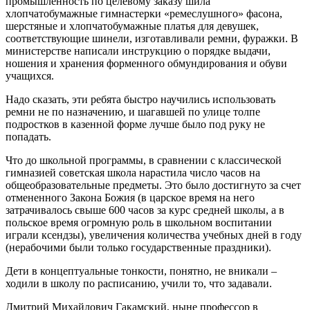
промышленность по целевому заказу шила
хлопчатобумажные гимнастерки «ремеслушного» фасона,
шерстяные и хлопчатобумажные платья для девушек,
соответствующие шинели, изготавливали ремни, фуражки. В
министерстве написали инструкцию о порядке выдачи,
ношения и хранения форменного обмундирования и обуви
учащихся.
Надо сказать, эти ребята быстро научились использовать
ремни не по назначению, и шагавшей по улице толпе
подростков в казенной форме лучше было под руку не
попадать.
Что до школьной программы, в сравнении с классической
гимназией советская школа нарастила число часов на
общеобразовательные предметы. Это было достигнуто за счет
отмененного Закона Божия (в царское время на него
затрачивалось свыше 600 часов за курс средней школы, а в
польское время огромную роль в школьном воспитании
играли ксендзы), увеличения количества учебных дней в году
(нерабочими были только государственные праздники).
Дети в концептуальные тонкости, понятно, не вникали –
ходили в школу по расписанию, учили то, что задавали.
Дмитрий Михайлович Гакамский, ныне профессор в