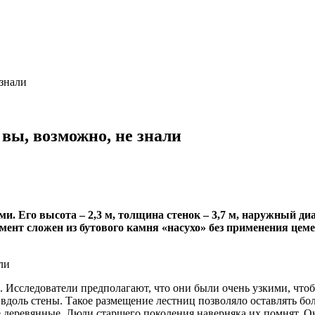
 знали
вы, возможно, не знали
 Его высота – 2,3 м, толщина стенок – 3,7 м, наружный диа
дамент сложен из бутового камня «насухо» без применения ц
 Исследователи предполагают, что они были очень узкими, что
и вдоль стены. Такое размещение лестниц позволяло оставлять б
е деревянные. Люди старшего поколения наверняка их помнят. О