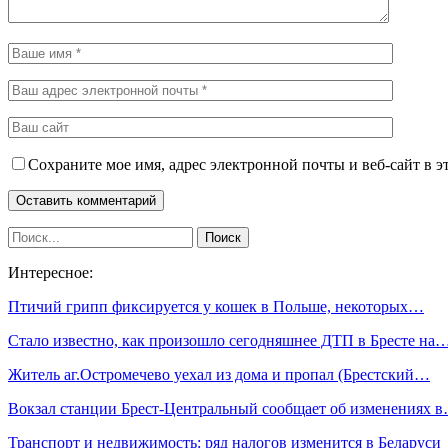
Сохраните мое имя, адрес электронной почты и веб-сайт в э
Интересное:
Птичий грипп фиксируется у кошек в Польше, некоторых…
Стало известно, как произошло сегодняшнее ДТП в Бресте на
Житель аг.Остромечево уехал из дома и пропал (Брестский…
Вокзал станции Брест-Центральный сообщает об изменениях 
Транспорт и недвижимость: ряд налогов изменится в Беларуси