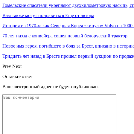
Гомельские спасатели укрепляют двухкилометровую насыпь, сп
Вам также могут понравиться
Еще от автора
История из 1970-х: как Северная Корея «кинула» Volvo на 1000
70 лет назад с конвейера сошел первый белорусский трактор
Новое имя героя, погибшего в боях за Брест, вписано в истори
Тридцать лет назад в Бресте прошел первый аукцион по прод
Prev
Next
Оставьте ответ
Ваш электронный адрес не будет опубликован.