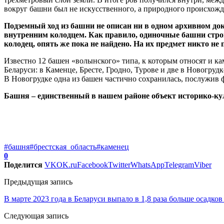
вокруг башни был не искусственного, а природного происхожден
Подземный ход из башни не описан ни в одном архивном док
внутренним колодцем. Как правило, одиночные башни строил
колодец, опять же пока не найдено. На их предмет никто н
Известно 12 башен «волынского» типа, к которым относят и к
Беларуси: в Каменце, Бресте, Гродно, Турове и две в Новогрудк
В Новогрудке одна из башен частично сохранилась, послужив 
Башня – единственный в нашем районе объект историко-ку
#башня
#брестская_область
#каменец
0
Поделится
VK
OK.ru
Facebook
Twitter
WhatsApp
Telegram
Viber
Предыдущая запись
В марте 2023 года в Беларуси выпало в 1,8 раза больше осадков
Следующая запись