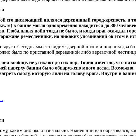
ой его дислокацией являлся деревянный город-крепость, и т
 кв. м) в башне могло одновременно находиться до 300 челов
в. Глобальных войн тогда не было, и когда враг осаждал гор
горожане-ремесленники, но никаких упоминаний об этом в ис
о яруса. Сегодня мы его видим: дверной проем и под ним два бо
можно было по приставной деревянной либо веревочной лестниц
на вообще, не утихают до сих пор. Точно известно, что пя
ией наверху башни было обнаружено много песка. Возможно,
нагреть смолу, которую лили на голову врага. Внутри в башн
0…
ому, каким оно было изначально. Нынешний вал образовался, ко
у валом и башней, а изначально должен был располагаться снару