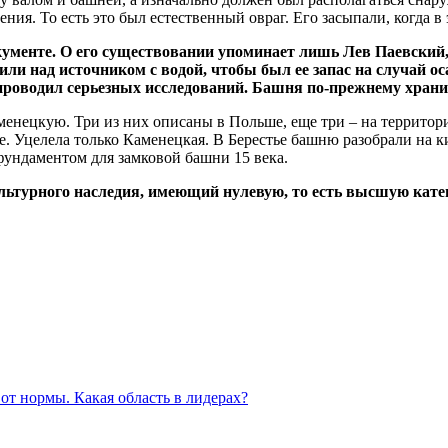
ия. То есть это был естественный овраг. Его засыпали, когда в 
ументе. О его существовании упоминает лишь Лев Паевский, 
и над источником с водой, чтобы был ее запас на случай ос
е проводил серьезных исследований. Башня по-прежнему храни
аменецкую. Три из них описаны в Польше, еще три – на террито
е. Уцелела только Каменецкая. В Берестье башню разобрали на ки
фундаментом для замковой башни 15 века.
льтурного наследия, имеющий нулевую, то есть высшую кате
 от нормы. Какая область в лидерах?