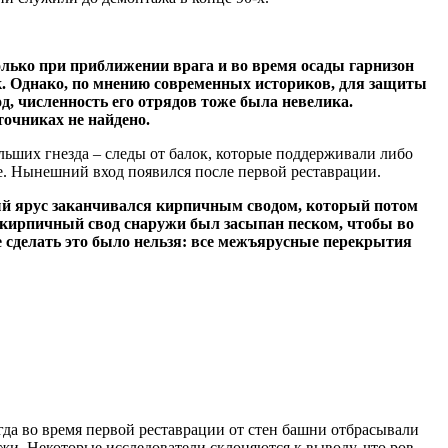
олько при приближении врага и во время осады гарнизон
ек. Однако, по мнению современных историков, для защиты
од, численность его отрядов тоже была невелика.
точниках не найдено.
льших гнезда – следы от балок, которые поддерживали либо
е. Нынешний вход появился после первой реставрации.
тый ярус заканчивался кирпичным сводом, который потом
 кирпичный свод снаружи был засыпан песком, чтобы во
е сделать это было нельзя: все межъярусные перекрытия
гда во время первой реставрации от стен башни отбрасывали
жи. Некоторые исследователи склоняются к выводу, что ров