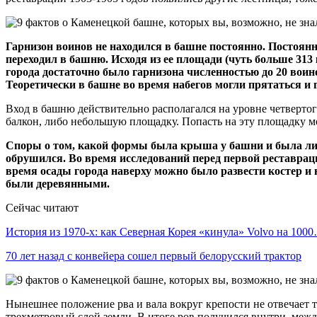
Гарнизон воинов не находился в башне постоянно. Постоянн
переходил в башню. Исходя из ее площади (чуть больше 313
города достаточно было гарнизона численностью до 20 воино
Теоретически в башне во время набегов могли прятаться и 
Вход в башню действительно располагался на уровне четвертог
балкон, либо небольшую площадку. Попасть на эту площадку 
Споры о том, какой формы была крыша у башни и была ли о
обрушился. Во время исследований перед первой реставрац
время осады города наверху можно было развести костер и 
были деревянными.
Сейчас читают
История из 1970-х: как Северная Корея «кинула» Volvo на 100
70 лет назад с конвейера сошел первый белорусский трактор
Нынешнее положение рва и вала вокруг крепости не отвечает т
трехметровый слой земли. В итоге ров получился внутри, межд