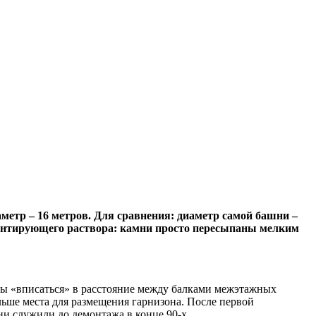
метр – 16 метров. Для сравнения: диаметр самой башни –
ементирующего раствора: камни просто пересыпаны мелким
бы «вписаться» в расстояние между балками межэтажных
ольше места для размещения гарнизона. После первой
ни служили до демонтажа в конце 90-х.