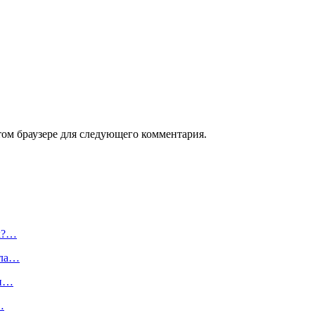
том браузере для следующего комментария.
ых?…
ала…
ги…
…