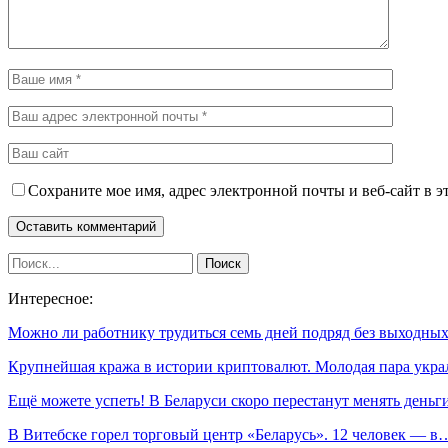
Сохраните мое имя, адрес электронной почты и веб-сайт в э
Интересное:
Можно ли работнику трудиться семь дней подряд без выходн
Крупнейшая кража в истории криптовалют. Молодая пара укр
Ещё можете успеть! В Беларуси скоро перестанут менять день
В Витебске горел торговый центр «Беларусь». 12 человек — в