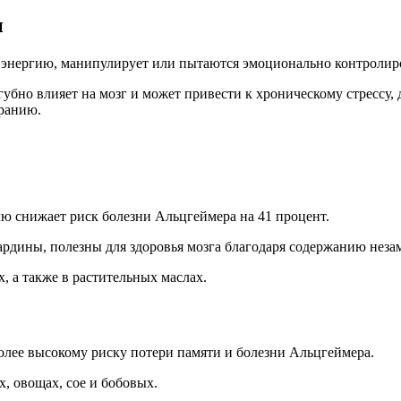
и
у энергию, манипулирует или пытаются эмоционально контролиров
агубно влияет на мозг и может привести к хроническому стресс
ранию.
лю снижает риск болезни Альцгеймера на 41 процент.
сардины, полезны для здоровья мозга благодаря содержанию нез
, а также в растительных маслах.
олее высокому риску потери памяти и болезни Альцгеймера.
, овощах, сое и бобовых.