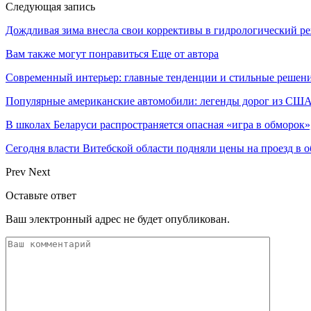
Следующая запись
Дождливая зима внесла свои коррективы в гидрологический р
Вам также могут понравиться
Еще от автора
Современный интерьер: главные тенденции и стильные решени
Популярные американские автомобили: легенды дорог из СШ
В школах Беларуси распространяется опасная «игра в обморок»
Сегодня власти Витебской области подняли цены на проезд в 
Prev
Next
Оставьте ответ
Ваш электронный адрес не будет опубликован.