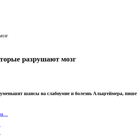
мозг
оторые разрушают мозг
уменьшит шансы на слабоумие и болезнь Альцгеймера, пишет 
ния…
А