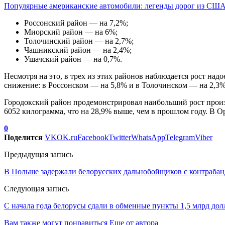
Популярные американские автомобили: легенды дорог из СШ
Россонский район — на 7,2%;
Миорский район — на 6%;
Толочинский район — на 2,7%;
Чашникский район — на 2,4%;
Ушачский район — на 0,7%.
Несмотря на это, в трех из этих районов наблюдается рост над
снижение: в Россонском — на 5,8% и в Толочинском — на 2,3%
Городокский район продемонстрировал наибольший рост произв
6052 килограмма, что на 28,9% выше, чем в прошлом году. В О
0
Поделится
VK
OK.ru
Facebook
Twitter
WhatsApp
Telegram
Viber
Предыдущая запись
В Польше задержали белорусских дальнобойщиков с контрабан
Следующая запись
С начала года белорусы сдали в обменные пункты 1,5 млрд дол
Вам также могут понравиться
Еще от автора