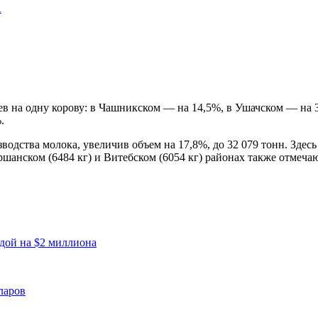
А
оев на одну корову: в Чашникском — на 14,5%, в Ушачском — на 
.
одства молока, увеличив объем на 17,8%, до 32 079 тонн. Здес
ршанском (6484 кг) и Витебском (6054 кг) районах также отмеча
дой на $2 миллиона
ларов