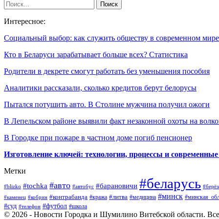
Интересное:
Социальный выбор: как служить обществу в современном мире
Кто в Беларуси зарабатывает больше всех? Статистика
Родители в декрете смогут работать без уменьшения пособия
Аналитики рассказали, сколько кредитов берут белорусы
Пытался потушить авто. В Столине мужчина получил ожоги
В Лепельском районе выявили факт незаконной охоты на волко
В Городке при пожаре в частном доме погиб пенсионер
Изготовление ключей: технологии, процессы и современные
Метки
#беларусь
#авто
#барановичи
#tochka
#blizko
#берёз
#автобус
#минск
#контрабанда
#литва
#кража
#медицина
#минская_обл
#каменец
#кобрин
#суд
#футбол
#телефон
#школа
© 2026 - Новости Городка и Шумилино Витебской области. Вс