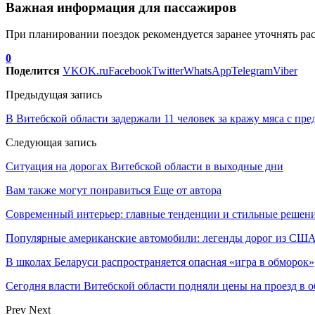
Важная информация для пассажиров
При планировании поездок рекомендуется заранее уточнять ра
0
Поделится
VK
OK.ru
Facebook
Twitter
WhatsApp
Telegram
Viber
Предыдущая запись
В Витебской области задержали 11 человек за кражу мяса с пр
Следующая запись
Ситуация на дорогах Витебской области в выходные дни
Вам также могут понравиться
Еще от автора
Современный интерьер: главные тенденции и стильные решени
Популярные американские автомобили: легенды дорог из СШ
В школах Беларуси распространяется опасная «игра в обморок»
Сегодня власти Витебской области подняли цены на проезд в 
Prev
Next