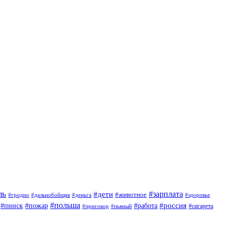
ль
#зарплата
#дети
#животное
#гродно
#дальнобойщик
#деньга
#здоровье
#польша
#россия
#работа
#пинск
#пожар
#приговор
#сигарета
#пьяный