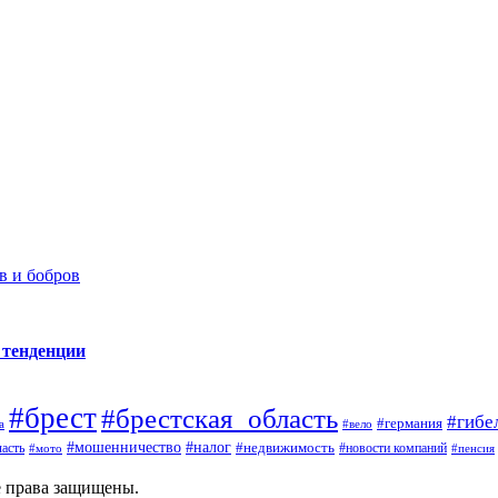
в и бобров
 тенденции
#брест
#брестская_область
#гибе
#германия
а
#вело
#налог
#мошенничество
#недвижимость
асть
#новости компаний
#мото
#пенсия
е права защищены.