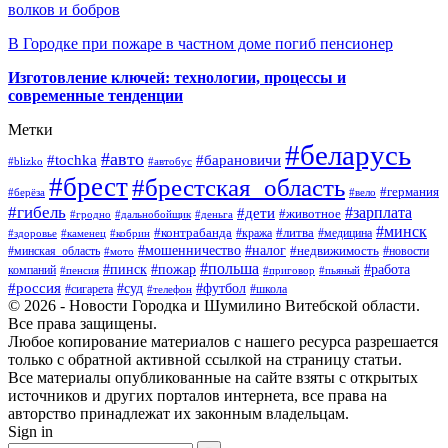
волков и бобров
В Городке при пожаре в частном доме погиб пенсионер
Изготовление ключей: технологии, процессы и
современные тенденции
Метки
#беларусь
#авто
#барановичи
#tochka
#blizko
#автобус
#брест
#брестская_область
#германия
#берёза
#вело
#гибель
#зарплата
#дети
#животное
#гродно
#дальнобойщик
#деньга
#минск
#контрабанда
#литва
#кража
#медицина
#здоровье
#каменец
#кобрин
#налог
#мошенничество
#недвижимость
#минская_область
#новости
#мото
#польша
#работа
#пинск
#пожар
компаний
#пенсия
#приговор
#пьяный
#россия
#суд
#футбол
#сигарета
#телефон
#школа
© 2026 - Новости Городка и Шумилино Витебской области.
Все права защищены.
Любое копирование материалов с нашего ресурса разрешается
только с обратной активной ссылкой на страницу статьи.
Все материалы опубликованные на сайте взяты с открытых
источников и других порталов интернета, все права на
авторство принадлежат их законным владельцам.
Sign in