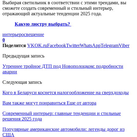
Выбирая светильник в соответствии с этими трендами, вы
сможете создать современный и стильный интерьер,
отражающий актуальные тенденции 2025 года.
Какую люстру выбрать?
интерьер
освещение
0
Поделится
VK
OK.ru
Facebook
Twitter
WhatsApp
Telegram
Viber
Предыдущая запись
Утреннее тройное ДТП под Новополоцком: подробности
аварии
Следующая запись
Кого в Беларуси коснется налогообложение на сверхдоходы
Вам также могут понравиться
Еще от автора
Современный интерьер: главные тенденции и стильные
решения 2025 года
Популярные американские автомобили: легенды дорог из
США