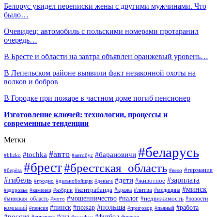
Белорус увидел переписки жены с другими мужчинами. Что
было…
Очевидец: автомобиль с польскими номерами протаранил
очередь…
В Бресте и области на завтра объявлен оранжевый уровень…
В Лепельском районе выявили факт незаконной охоты на
волков и бобров
В Городке при пожаре в частном доме погиб пенсионер
Изготовление ключей: технологии, процессы и
современные тенденции
Метки
#беларусь
#авто
#барановичи
#tochka
#blizko
#автобус
#брест
#брестская_область
#германия
#берёза
#вело
#гибель
#зарплата
#дети
#животное
#гродно
#дальнобойщик
#деньга
#минск
#контрабанда
#литва
#кража
#медицина
#здоровье
#каменец
#кобрин
#налог
#мошенничество
#недвижимость
#минская_область
#новости
#мото
#польша
#работа
#пинск
#пожар
компаний
#пенсия
#приговор
#пьяный
#россия
#суд
#футбол
#телефон