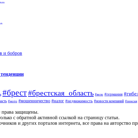
,…
й…
в и бобров
 тенденции
#брест
#брестская_область
#гибе
#германия
а
#вело
#налог
#мошенничество
#недвижимость
асть
#новости компаний
#мото
#пенсия
е права защищены.
олько с обратной активной ссылкой на страницу статьи.
чников и других порталов интернета, все права на авторство п