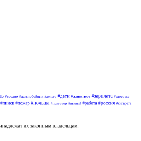
ль
#зарплата
#дети
#животное
#гродно
#дальнобойщик
#деньга
#здоровье
#польша
#россия
#работа
#пинск
#пожар
#приговор
#сигарета
#пьяный
ринадлежат их законным владельцам.