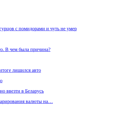
урцов с помидорами и чуть не умер
то. В чем была причина?
итоге лишился авто
ло
но ввезти в Беларусь
кларирования валюты на…