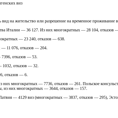
сть вид на жительство или разрешение на временное проживание в
ства Италии — 36 127. Из них многократных — 28 104, отказов —
гократных — 23 240, отказов — 638.
 — 11 076, отказов — 204.
7396, отказов — 53.
 1032, отказов — 32.
6, отказов — 6.
з них многократных — 7736, отказов — 261. Польское консульст
, из них многократных — 3644, отказов — 157.
 Латвия — 4129 виз (многократных — 3837, отказов — 295), Эст