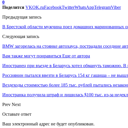
0
Поделится
VK
OK.ru
Facebook
Twitter
WhatsApp
Telegram
Viber
Предыдущая запись
В Брестской области мужчина поел домашних маринованных ог
Следующая запись
BMW загорелась на стоянке автохауса, пострадали соседние ав
Вам также могут понравиться
Еще от автора
Иностранец при въезде в Беларусь хотел обмануть таможню. В 
Россиянин пытался ввезти в Беларусь 154 кг гашиша – не выш
Вездеходы стоимостью более 185 тыс. рублей пытались незакон
Иностранка получила штраф и лишилась $100 тыс. из-за неде
Prev
Next
Оставьте ответ
Ваш электронный адрес не будет опубликован.