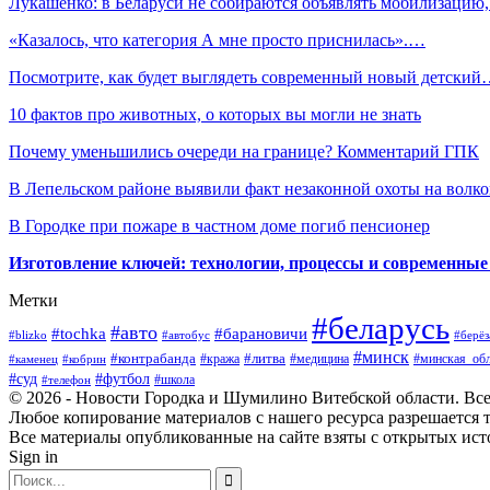
Лукашенко: в Беларуси не собираются объявлять мобилизацию
«Казалось, что категория А мне просто приснилась».…
Посмотрите, как будет выглядеть современный новый детски
10 фактов про животных, о которых вы могли не знать
Почему уменьшились очереди на границе? Комментарий ГПК
В Лепельском районе выявили факт незаконной охоты на волко
В Городке при пожаре в частном доме погиб пенсионер
Изготовление ключей: технологии, процессы и современные
Метки
#беларусь
#авто
#барановичи
#tochka
#blizko
#берёз
#автобус
#минск
#контрабанда
#литва
#кража
#медицина
#минская_обл
#каменец
#кобрин
#суд
#футбол
#телефон
#школа
© 2026 - Новости Городка и Шумилино Витебской области. Вс
Любое копирование материалов с нашего ресурса разрешается т
Все материалы опубликованные на сайте взяты с открытых исто
Sign in