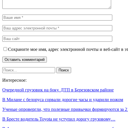
Сохраните мое имя, адрес электронной почты и веб-сайт в э
Интересное:
Очередной грузовик на боку. ДТП в Березовском районе
В Милане с белоруса сорвали дорогие часы и ударили ножом
Ученые опровергли, что полезные привычки формируются за 
В Бресте водитель Toyota не уступил дорогу грузовому…