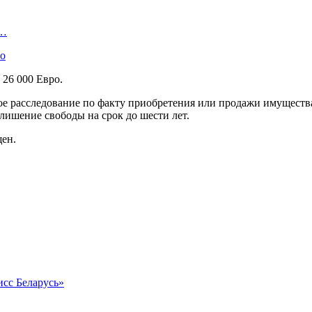
В…
ло
 26 000 Евро.
 расследование по факту приобретения или продажи имущества,
лишение свободы на срок до шести лет.
щен.
исс Беларусь»