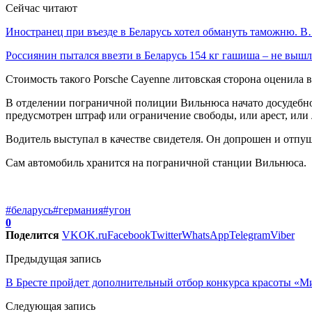
Сейчас читают
Иностранец при въезде в Беларусь хотел обмануть таможню. 
Россиянин пытался ввезти в Беларусь 154 кг гашиша – не выш
Стоимость такого Porsche Cayenne литовская сторона оценила в
В отделении пограничной полиции Вильнюса начато досудебное
предусмотрен штраф или ограничение свободы, или арест, или 
Водитель выступал в качестве свидетеля. Он допрошен и отпу
Сам автомобиль хранится на пограничной станции Вильнюса.
#беларусь
#германия
#угон
0
Поделится
VK
OK.ru
Facebook
Twitter
WhatsApp
Telegram
Viber
Предыдущая запись
В Бресте пройдет дополнительный отбор конкурса красоты «М
Следующая запись