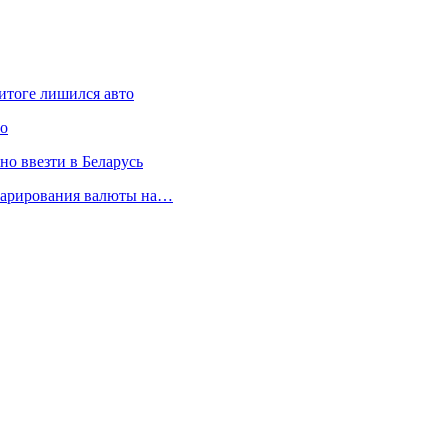
итоге лишился авто
ло
но ввезти в Беларусь
кларирования валюты на…